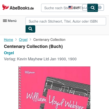
Zum Hauptinhalt
AbeBooks.de
EUR
Login
Seite
der
Einkaufseinstellungen.
Menü
Nutzerkonto
Home
Orgel
Centenary Collection
Centenary Collection (Buch)
Meine Bestellungen
Orgel
Detailsuche
Verlag:
Kevin Mayhew Ltd Jan 1900, 1900
Sammlungen
Antiquarische Bücher
Kunst & Sammlerstücke
Verkäufer
Verkäufer werden
Hilfe