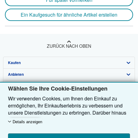
Ein Kaufgesuch für ähnliche Artikel erstellen
ZURÜCK NACH OBEN
Kaufen
Anbieten
Detailsuche
Über uns
Sammlungen
Verkäufer werden
Wählen Sie Ihre Cookie-Einstellungen
Wir verwenden Cookies, um Ihnen den Einkauf zu
Hilfe
Nutzerkonto
Partnerprogramm
Über uns / Impressum
ermöglichen, Ihr Einkaufserlebnis zu verbessern und
Weitere AbeBooks Unternehmen
Meine Bestellungen
Empfehlen Sie einen Verkäufer
Presse
Hilfebereich
unsere Dienstleistungen zu erbringen. Darüber hinaus
verwenden wir Cookies, um nachzuvollziehen, wie
AbeBooks folgen
Warenkorb
Karriere
Kundenservice
AbeBooks.com
Details anzeigen
Kunden unsere Dienste nutzen (z. B. durch die
Erfassung von Website-Besuchen), sodass wir
Datenschutzerklärung
AbeBooks.co.uk