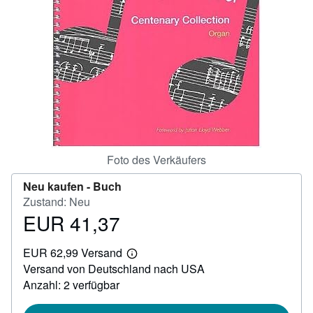
SCHLIESSEN
Foto des Verkäufers
Neu kaufen -
Buch
Zustand: Neu
EUR 41,37
Preis
EUR
EUR 62,99 Versand
41,37
Weitere
Versand von Deutschland nach USA
Informationen
zu
Anzahl: 2 verfügbar
Versandkosten