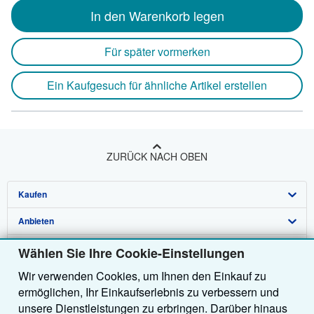
In den Warenkorb legen
Für später vormerken
Ein Kaufgesuch für ähnliche Artikel erstellen
ZURÜCK NACH OBEN
Kaufen
Anbieten
Detailsuche
Über uns
Sammlungen
Verkäufer werden
Wählen Sie Ihre Cookie-Einstellungen
Wir verwenden Cookies, um Ihnen den Einkauf zu
Hilfe
Nutzerkonto
Partnerprogramm
Über uns / Impressum
ermöglichen, Ihr Einkaufserlebnis zu verbessern und
Weitere AbeBooks Unternehmen
Meine Bestellungen
Empfehlen Sie einen Verkäufer
Presse
Hilfebereich
unsere Dienstleistungen zu erbringen. Darüber hinaus