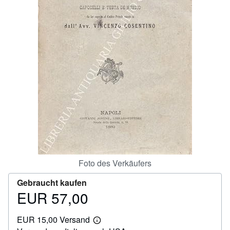
SCHLIESSEN
Foto des Verkäufers
Gebraucht kaufen
EUR 57,00
Preis
EUR
EUR 15,00 Versand
57,00
Weitere