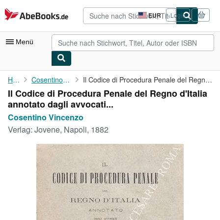
Zum Hauptinhalt
AbeBooks.de
EUR
Login
Seite
der
Einkaufseinstellungen.
Menü
Nutzerkonto
Home
Cosentino Vincenzo
Il Codice di Procedura Penale del Regno d'Italia annotato dagli ...
Il Codice di Procedura Penale del Regno d'Italia
Meine Bestellungen
annotato dagli avvocati...
Detailsuche
Cosentino Vincenzo
Verlag:
Jovene, Napoli, 1882
Sammlungen
Antiquarische Bücher
Kunst & Sammlerstücke
Verkäufer
Verkäufer werden
Hilfe