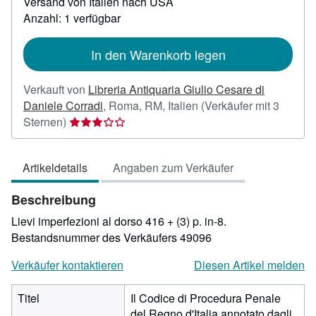
Versand von Italien nach USA
Informationen
zu
Anzahl: 1 verfügbar
Versandkosten
In den Warenkorb legen
Verkauft von
Libreria Antiquaria Giulio Cesare di
Daniele Corradi
,
Roma, RM, Italien
(Verkäufer mit 3
Verkäuferbewertung
Sternen)
3
von
Artikeldetails
Angaben zum Verkäufer
5
Sternen
Beschreibung
Lievi imperfezioni al dorso 416 + (3) p. in-8.
Bestandsnummer des Verkäufers 49096
Verkäufer kontaktieren
Diesen Artikel melden
Titel
Il Codice di Procedura Penale
del Regno d'Italia annotato dagli