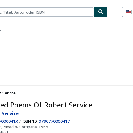
lerstücke
Verkäufer
Verkäufer werden
e
 Service
ted Poems Of Robert Service
 Service
7000041X
/
ISBN 13:
9780770000417
d, Mead & Company, 1963
glisch