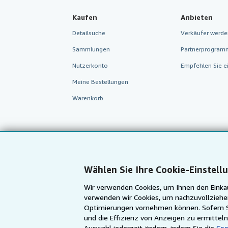
Kaufen
Anbieten
Detailsuche
Verkäufer werde
Sammlungen
Partnerprogram
Nutzerkonto
Empfehlen Sie e
Meine Bestellungen
Warenkorb
Wählen Sie Ihre Cookie-Einstell
Wir verwenden Cookies, um Ihnen den Einkau
verwenden wir Cookies, um nachzuvollziehen
Optimierungen vornehmen können. Sofern Sie
und die Effizienz von Anzeigen zu ermittel
AbeBooks.com
AbeBooks.co.uk
Auswahl jederzeit ändern, indem Sie die
Coo