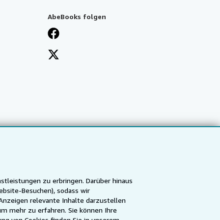
AbeBooks folgen
stleistungen zu erbringen. Darüber hinaus
ebsite-Besuchen), sodass wir
Anzeigen relevante Inhalte darzustellen
 um mehr zu erfahren. Sie können Ihre
ca
IberLibro.com
ZVAB.com
ng von Cookies finden Sie in unserem