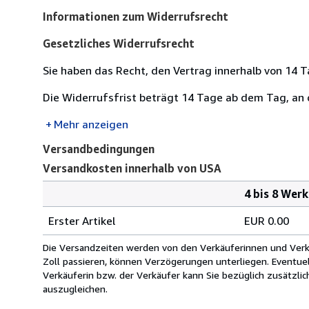
Informationen zum Widerrufsrecht
Gesetzliches Widerrufsrecht
Sie haben das Recht, den Vertrag innerhalb von 14
Die Widerrufsfrist beträgt 14 Tage ab dem Tag, an de
Mehr anzeigen
Versandbedingungen
Versandkosten innerhalb von USA
4 bis 8 Wer
Bestellmenge
Versandkosten
Erster Artikel
EUR 0.00
innerhalb
von
Die Versandzeiten werden von den Verkäuferinnen und Verkäu
USA
Zoll passieren, können Verzögerungen unterliegen. Eventue
Verkäuferin bzw. der Verkäufer kann Sie bezüglich zusätzli
auszugleichen.