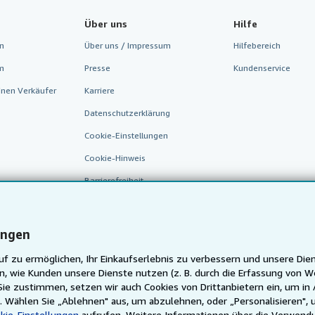
Über uns
Hilfe
n
Über uns / Impressum
Hilfebereich
m
Presse
Kundenservice
inen Verkäufer
Karriere
Datenschutzerklärung
Cookie-Einstellungen
Cookie-Hinweis
Barrierefreiheit
ungen
f zu ermöglichen, Ihr Einkaufserlebnis zu verbessern und unsere Dien
, wie Kunden unsere Dienste nutzen (z. B. durch die Erfassung von W
 zustimmen, setzen wir auch Cookies von Drittanbietern ein, um in 
n. Wählen Sie „Ablehnen" aus, um abzulehnen, oder „Personalisieren",
AbeBooks.fr
AbeBooks.it
AbeBooks Aus/NZ
AbeBooks.
kie-Einstellungen
aufrufen. Weitere Informationen über die Verwendu