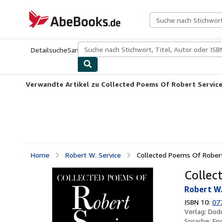
Zum Hauptinhalt
AbeBooks.de
Detailsuche
Sammlungen
Antiquarische Bücher
Kunst & Samm
Verwandte Artikel zu Collected Poems Of Robert Servic
Home
Robert W. Service
Collected Poems Of Robert
Collec
Robert W.
ISBN 10:
07
Verlag:
Dod
Sprache:
En