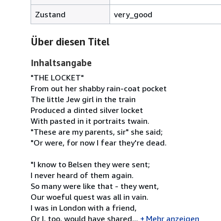
Zustand
very_good
Über diesen Titel
Inhaltsangabe
"THE LOCKET"
From out her shabby rain-coat pocket
The little Jew girl in the train
Produced a dinted silver locket
With pasted in it portraits twain.
"These are my parents, sir" she said;
"Or were, for now I fear they're dead.
"I know to Belsen they were sent;
I never heard of them again.
So many were like that - they went,
Our woeful quest was all in vain.
I was in London with a friend,
Or I, too, would have shared...
Mehr anzeigen