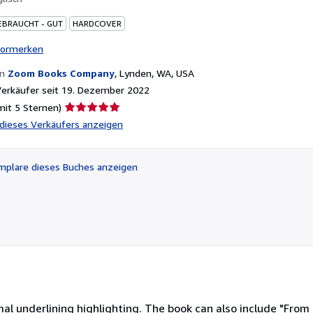
EBRAUCHT - GUT
HARDCOVER
vormerken
on
Zoom Books Company
,
Lynden, WA, USA
erkäufer seit 19. Dezember 2022
Verkäuferbewertung
mit 5 Sternen)
5
l dieses Verkäufers anzeigen
von
5
Sternen
plare dieses Buches anzeigen
l underlining highlighting. The book can also include "From t