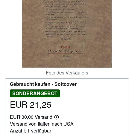
SCHLIESSEN
Foto des Verkäufers
Gebraucht kaufen -
Softcover
SONDERANGEBOT
EUR 21,25
Preis
EUR
EUR 30,00 Versand
21,25
Weitere
Versand von Italien nach USA
Informationen
zu
Anzahl: 1 verfügbar
Versandkosten