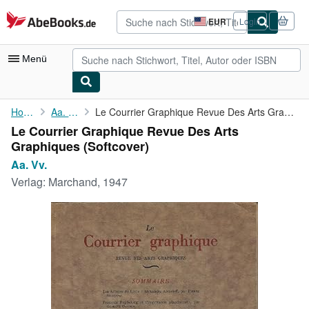
Zum Hauptinhalt
AbeBooks.de
EUR
Login
Seite
der
Einkaufseinstellungen.
Menü
Nutzerkonto
Home
Aa. Vv.
Le Courrier Graphique Revue Des Arts Graphiques
Le Courrier Graphique Revue Des Arts
Meine Bestellungen
Graphiques (Softcover)
Detailsuche
Aa. Vv.
Verlag:
Marchand, 1947
Sammlungen
Antiquarische Bücher
Kunst & Sammlerstücke
Verkäufer
Verkäufer werden
Hilfe