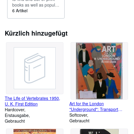
books as well as popular
titles.
6 Artikel
Kürzlich hinzugefügt
The Life of Vertebrates 1950,
Art for the London
U. K. First Edition
"Underground": Transport
Hardcover
Posters 1908 to the Present
Softcover
Erstausgabe
Gebraucht
Gebraucht