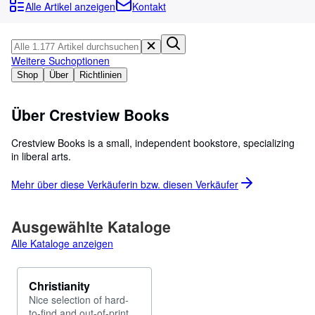
Sammlungen
Alle Artikel anzeigen
Kontakt
Antiquarische Bücher
Kunst & Sammlerstücke
Weitere Suchoptionen
Verkäufer
Shop
Über
Richtlinien
Verkäufer werden
Über Crestview Books
Hilfe
Crestview Books is a small, independent bookstore, specializing
SCHLIESSEN
in liberal arts.
Mehr über diese Verkäuferin bzw. diesen
Verkäufer
Ausgewählte Kataloge
Alle Kataloge anzeigen
Christianity
Nice selection of hard-
to-find and out-of-print