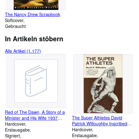
The Nancy Drew Scrapbook
Softcover
Gebraucht
In Artikeln stöbern
Alle Artikel (1.177)
Red of The Dawn, A Story of a
The Super Athletes David
Minister and His Wife 1937
Patrick Willoughby Inscribed
Signed First Edition
Hardcover
w/Warm Letters to Al Nelson
Hardcover
Erstausgabe
Erstausgabe
Signiert