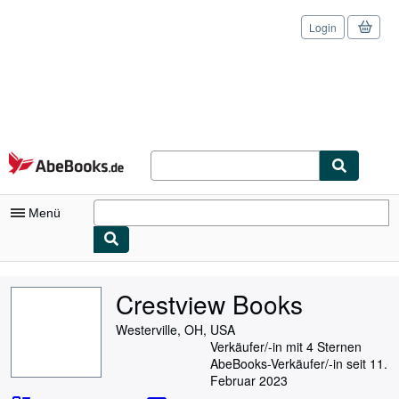
Login
Zum Hauptinhalt
AbeBooks.de
Menü
Nutzerkonto
Crestview Books
Meine Bestellungen
Westerville, OH, USA
Logout
Verkäufer/-in mit 4 Sternen
AbeBooks-Verkäufer/-in seit 11.
Detailsuche
Februar 2023