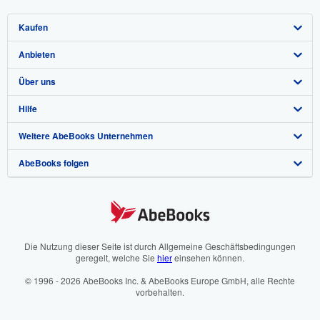
Kaufen
Anbieten
Detailsuche
Über uns
Sammlungen
Verkäufer werden
Hilfe
Nutzerkonto
Partnerprogramm
Über uns / Impressum
Weitere AbeBooks Unternehmen
Meine Bestellungen
Empfehlen Sie einen Verkäufer
Presse
Hilfebereich
AbeBooks folgen
Warenkorb
Karriere
Kundenservice
AbeBooks.com
Datenschutzerklärung
AbeBooks.co.uk
Cookie-Einstellungen
AbeBooks.fr
Cookie-Hinweis
AbeBooks.it
Die Nutzung dieser Seite ist durch Allgemeine Geschäftsbedingungen
geregelt, welche Sie
hier
einsehen können.
Barrierefreiheit
AbeBooks Aus/NZ
© 1996 - 2026 AbeBooks Inc. & AbeBooks Europe GmbH, alle Rechte
vorbehalten.
AbeBooks.ca