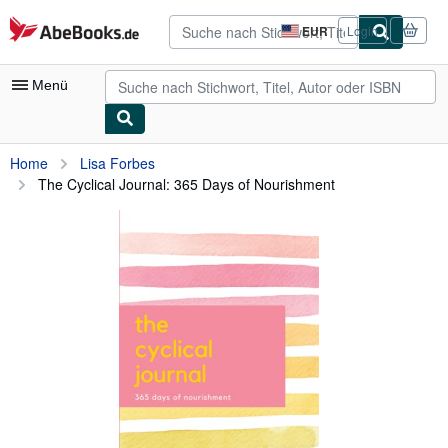
Zum Hauptinhalt
AbeBooks.de
EUR
Login
Seite
der
Einkaufseinstellungen.
Menü
Nutzerkonto
Home
Lisa Forbes
The Cyclical Journal: 365 Days of Nourishment
Meine Bestellungen
Detailsuche
Sammlungen
Antiquarische Bücher
Kunst & Sammlerstücke
Verkäufer
Verkäufer werden
Hilfe