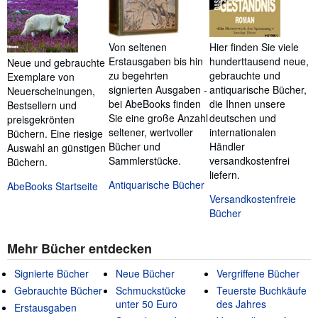
Von seltenen
Hier finden Sie viele
Erstausgaben bis hin
hunderttausend neue,
Neue und gebrauchte
zu begehrten
gebrauchte und
Exemplare von
signierten Ausgaben -
antiquarische Bücher,
Neuerscheinungen,
bei AbeBooks finden
die Ihnen unsere
Bestsellern und
Sie eine große Anzahl
deutschen und
preisgekrönten
seltener, wertvoller
internationalen
Büchern. Eine riesige
Bücher und
Händler
Auswahl an günstigen
Sammlerstücke.
versandkostenfrei
Büchern.
liefern.
Antiquarische Bücher
AbeBooks Startseite
Versandkostenfreie
Bücher
Mehr Bücher entdecken
Signierte Bücher
Neue Bücher
Vergriffene Bücher
Gebrauchte Bücher
Schmuckstücke
Teuerste Buchkäufe
unter 50 Euro
des Jahres
Erstausgaben