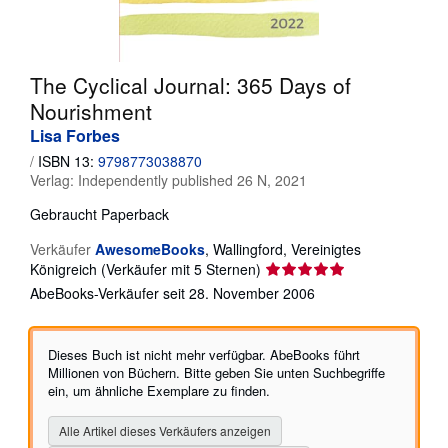
SCHLIESSEN
The Cyclical Journal: 365 Days of
Nourishment
Lisa Forbes
/
ISBN 13:
9798773038870
Verlag:
Independently published 26 N, 2021
Gebraucht
Paperback
Verkäufer
AwesomeBooks
,
Wallingford, Vereinigtes
Verkäuferbewertung
Königreich
(Verkäufer mit 5 Sternen)
5
AbeBooks-Verkäufer seit 28. November 2006
von
5
Sternen
Dieses Buch ist nicht mehr verfügbar. AbeBooks führt
Millionen von Büchern. Bitte geben Sie unten Suchbegriffe
ein, um ähnliche Exemplare zu finden.
Alle Artikel dieses Verkäufers anzeigen