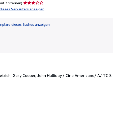
Verkäuferbewertung
mit 3 Sternen)
3
l dieses Verkäufers anzeigen
von
5
Sternen
plare dieses Buches anzeigen
trich, Gary Cooper, John Halliday./ Cine Americano/ A/ TC Si