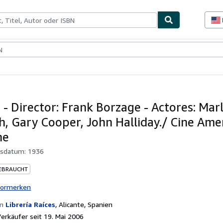
lerstücke
Verkäufer
Verkäufer werden
- Director: Frank Borzage - Actores: Mar
ch, Gary Cooper, John Halliday./ Cine Ame
ne
gsdatum:
1936
EBRAUCHT
vormerken
on
Librería Raíces
,
Alicante, Spanien
rkäufer seit 19. Mai 2006