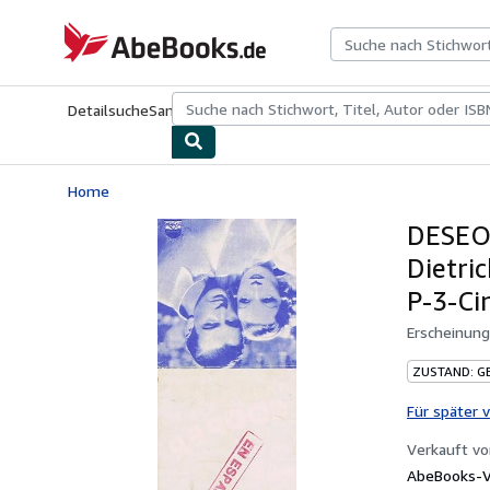
Zum Hauptinhalt
AbeBooks.de
Detailsuche
Sammlungen
Antiquarische Bücher
Kunst & Samm
Home
DESEO 
Dietri
P-3-Ci
Erscheinun
ZUSTAND: G
Für später 
Verkauft v
AbeBooks-Ve