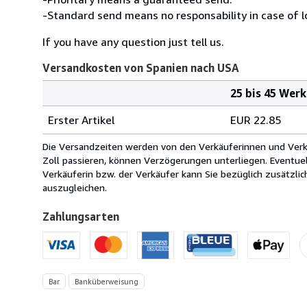
-Standard send means no responsability in case of l
If you have any question just tell us.
Versandkosten von Spanien nach USA
25 bis 45 Wer
Bestellmenge
Versandkosten
Erster Artikel
EUR 22.85
von
Spanien
Die Versandzeiten werden von den Verkäuferinnen und Verkäu
nach
Zoll passieren, können Verzögerungen unterliegen. Eventue
USA
Verkäuferin bzw. der Verkäufer kann Sie bezüglich zusätzli
auszugleichen.
Zahlungsarten
Bar
Banküberweisung