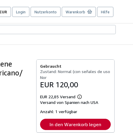
EUR
Login
Nutzerkonto
Warenkorb
Hilfe
Seite
der
Einkaufseinstellungen.
lene
Gebraucht
ricano/
Zustand: Normal (con señales de uso
Nor
EUR 120,00
EUR 22,85 Versand
Weitere
Versand von Spanien nach USA
Informationen
zu
Anzahl:
1 verfügbar
Versandkosten
In den Warenkorb legen