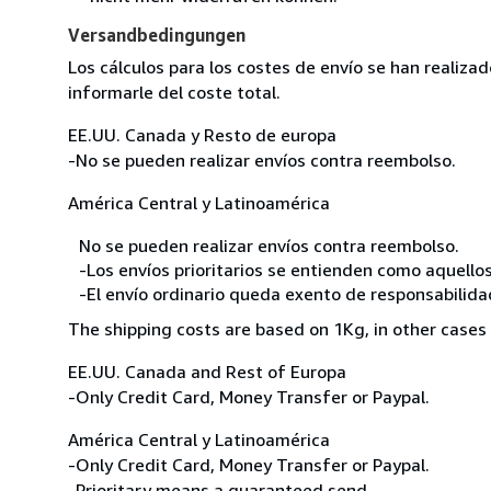
Versandbedingungen
Los cálculos para los costes de envío se han realiz
informarle del coste total.
EE.UU. Canada y Resto de europa
-No se pueden realizar envíos contra reembolso.
América Central y Latinoamérica
No se pueden realizar envíos contra reembolso.
-Los envíos prioritarios se entienden como aquellos
-El envío ordinario queda exento de responsabilidade
The shipping costs are based on 1Kg, in other cases 
EE.UU. Canada and Rest of Europa
-Only Credit Card, Money Transfer or Paypal.
América Central y Latinoamérica
-Only Credit Card, Money Transfer or Paypal.
-Prioritary means a guaranteed send.