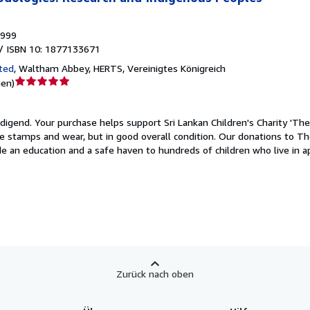
999
/ ISBN 10: 1877133671
ted
,
Waltham Abbey, HERTS, Vereinigtes Königreich
Verkäuferbewertung
nen
)
5
von
edigend.
Your purchase helps support Sri Lankan Children's Charity 'Th
5
ome stamps and wear, but in good overall condition. Our donations to T
Sternen
e an education and a safe haven to hundreds of children who live in ap
Zurück nach oben