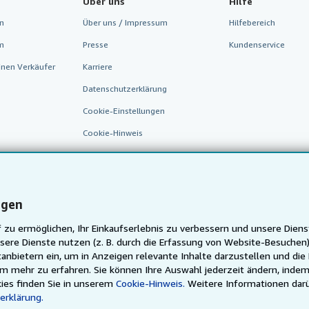
Über uns
Hilfe
n
Über uns / Impressum
Hilfebereich
m
Presse
Kundenservice
inen Verkäufer
Karriere
Datenschutzerklärung
Cookie-Einstellungen
Cookie-Hinweis
Barrierefreiheit
ngen
 zu ermöglichen, Ihr Einkaufserlebnis zu verbessern und unsere Diens
sere Dienste nutzen (z. B. durch die Erfassung von Website-Besuche
anbietern ein, um in Anzeigen relevante Inhalte darzustellen und die
um mehr zu erfahren. Sie können Ihre Auswahl jederzeit ändern, indem
AbeBooks.fr
AbeBooks.it
AbeBooks Aus/NZ
AbeBooks.
ies finden Sie in unserem
Cookie-Hinweis.
Weitere Informationen dar
erklärung.
Justbooks.de