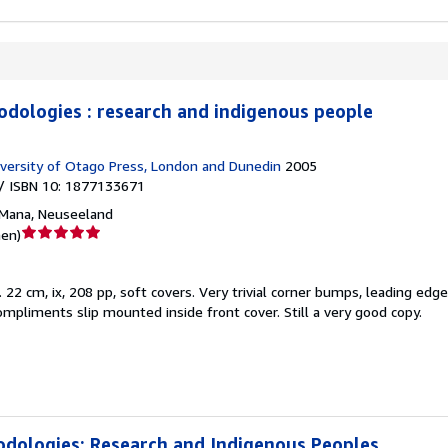
dologies : research and indigenous people
versity of Otago Press, London and Dunedin
2005
/ ISBN 10: 1877133671
Mana, Neuseeland
Verkäuferbewertung
nen
)
5
von
.
22 cm, ix, 208 pp, soft covers. Very trivial corner bumps, leading edge
5
compliments slip mounted inside front cover. Still a very good copy.
Sternen
odologies: Research and Indigenous Peoples