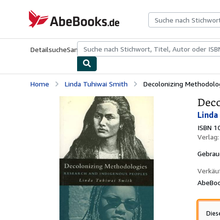
Zum Hauptinhalt
AbeBooks.de
Detailsuche
Sammlungen
Antiquarische Bücher
Kunst & Samm
Home
Linda Tuhiwai Smith
Decolonizing Methodolog
Deco
Linda
ISBN 1
Verlag
Gebrau
Verkäu
AbeBoo
Dies