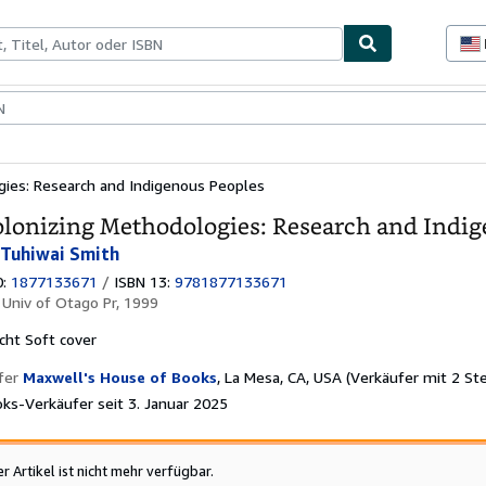
lerstücke
Verkäufer
Verkäufer werden
ies: Research and Indigenous Peoples
lonizing Methodologies: Research and Indig
 Tuhiwai Smith
0:
1877133671
/
ISBN 13:
9781877133671
:
Univ of Otago Pr, 1999
cht
Soft cover
fer
Maxwell's House of Books
,
La Mesa, CA, USA
(Verkäufer mit 2 St
ks-Verkäufer seit 3. Januar 2025
er Artikel ist nicht mehr verfügbar.