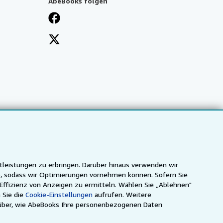
AbeBooks folgen
tleistungen zu erbringen. Darüber hinaus verwenden wir
n), sodass wir Optimierungen vornehmen können. Sofern Sie
 Effizienz von Anzeigen zu ermitteln. Wählen Sie „Ablehnen"
 Sie die
Cookie-Einstellungen
aufrufen. Weitere
ca
IberLibro.com
ZVAB.com
über, wie AbeBooks Ihre personenbezogenen Daten