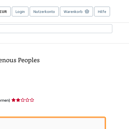
EUR
Login
Nutzerkonto
Warenkorb
Hilfe
Seite
der
Einkaufseinstellungen.
enous Peoples
Verkäuferbewertung
ernen)
2
von
5
Sternen