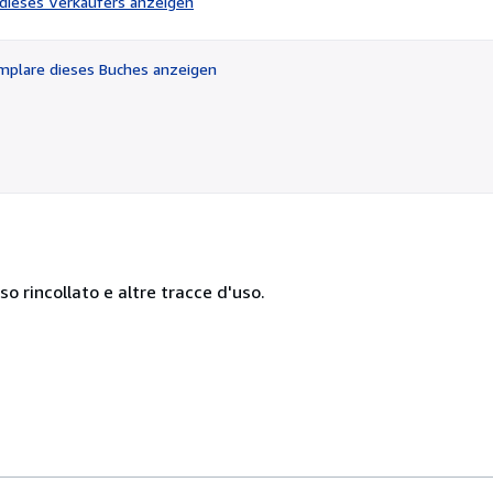
l dieses Verkäufers anzeigen
von
5
Sternen
plare dieses Buches anzeigen
so rincollato e altre tracce d'uso.