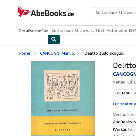
Zum Hauptinhalt
AbeBooks.de
Detailsuche
Sammlungen
Antiquarische Bücher
Kunst & Samm
Home
CANCOGNI Manlio.
Delitto sullo scoglio.
Delitto
CANCOGNI
Verlag:
Ed. 
ZUSTAND: G
Für später 
Verkauft v
AbeBooks-Ve
(Verkäufer 