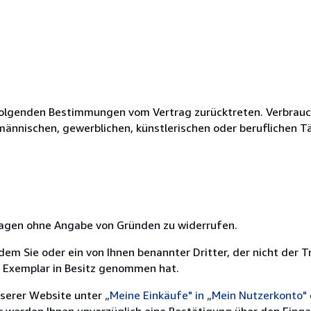
olgenden Bestimmungen vom Vertrag zurücktreten. Verbrauche
fmännischen, gewerblichen, künstlerischen oder beruflichen T
 Tagen ohne Angabe von Gründen zu widerrufen.
m Sie oder ein von Ihnen benannter Dritter, der nicht der Tr
e Exemplar in Besitz genommen hat.
nserer Website unter
„Meine Einkäufe" in „Mein Nutzerkonto"
ir werden Ihnen unverzüglich eine Bestätigung über den Eing