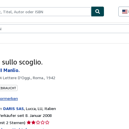
lerstücke
Verkäufer
Verkäufer werden
 sullo scoglio.
 Manlio.
Di Lettere D'Oggi., Roma., 1942
EBRAUCHT
vormerken
on
DARIS SAS
,
Lucca, LU, Italien
rkäufer seit 8. Januar 2008
Verkäuferbewertung
mit 2 Sternen)
2