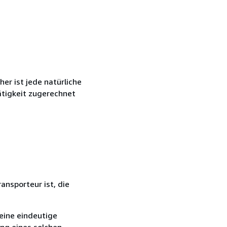
r ist jede natürliche
ätigkeit zugerechnet
ansporteur ist, die
eine eindeutige
ang eines solchen