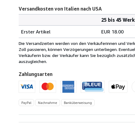
Versandkosten von Italien nach USA
25 bis 45 Wer
Bestellmenge
Versandkosten
Erster Artikel
EUR 18.00
von
Italien
Die Versandzeiten werden von den Verkäuferinnen und Verkäu
nach
Zoll passieren, können Verzögerungen unterliegen. Eventue
USA
Verkäuferin bzw. der Verkäufer kann Sie bezüglich zusätzli
auszugleichen.
Zahlungsarten
PayPal
Nachnahme
Banküberweisung