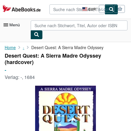
Zum Hauptinhalt
AbeBooks.de
EUR
Login
Seite
der
Einkaufseinstellungen.
Menü
Nutzerkonto
Home
-
Desert Quest: A Sierra Madre Odyssey
Desert Quest: A Sierra Madre Odyssey
Meine Bestellungen
(hardcover)
Detailsuche
-
Verlag:
-, 1684
Sammlungen
Antiquarische Bücher
Kunst & Sammlerstücke
Verkäufer
Verkäufer werden
Hilfe