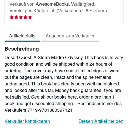
Verkauft von
AwesomeBooks
,
Wallingford,
Verkäufer
Vereinigtes Königreich
(Verkäufer mit 5 Sternen)
5
von
5
Artikeldetails
Angaben zum Verkäufer
Sternen
Beschreibung
Desert Quest: A Sierra Madre Odyssey This book is in very
good condition and will be shipped within 24 hours of
ordering. The cover may have some limited signs of wear
but the pages are clean, intact and the spine remains
undamaged. This book has clearly been well maintained
and looked after thus far. Money back guarantee if you are
not satisfied. See all our books here, order more than 1
book and get discounted shipping. .
Bestandsnummer des
Verkäufers 7719-9781880397121
Verkäufer kontaktieren
Diesen Artikel melden