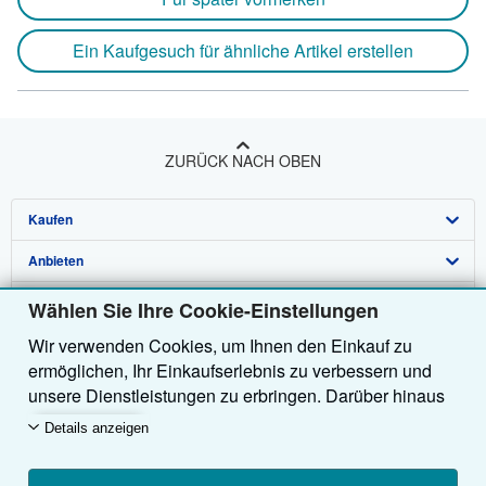
Ein Kaufgesuch für ähnliche Artikel erstellen
ZURÜCK NACH OBEN
Kaufen
Anbieten
Detailsuche
Über uns
Sammlungen
Verkäufer werden
Wählen Sie Ihre Cookie-Einstellungen
Wir verwenden Cookies, um Ihnen den Einkauf zu
Hilfe
Nutzerkonto
Partnerprogramm
Über uns / Impressum
ermöglichen, Ihr Einkaufserlebnis zu verbessern und
Weitere AbeBooks Unternehmen
Meine Bestellungen
Empfehlen Sie einen Verkäufer
Presse
Hilfebereich
unsere Dienstleistungen zu erbringen. Darüber hinaus
verwenden wir Cookies, um nachzuvollziehen, wie
AbeBooks folgen
Warenkorb
Karriere
Kundenservice
AbeBooks.com
Details anzeigen
Kunden unsere Dienste nutzen (z. B. durch die
Erfassung von Website-Besuchen), sodass wir
Datenschutzerklärung
AbeBooks.co.uk