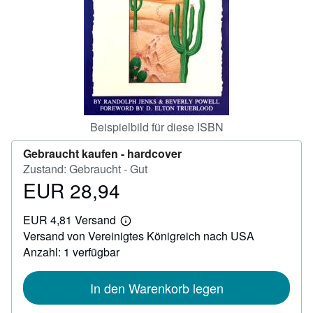
SCHLIESSEN
Beispielbild für diese ISBN
Gebraucht kaufen -
hardcover
Zustand: Gebraucht - Gut
EUR 28,94
Preis
EUR
EUR 4,81 Versand
28,94
Weitere
Versand von Vereinigtes Königreich nach USA
Informationen
zu
Anzahl: 1 verfügbar
Versandkosten
In den Warenkorb legen