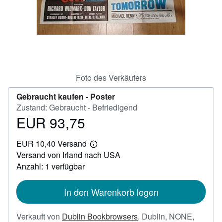
SCHLIESSEN
Foto des Verkäufers
Gebraucht kaufen -
Poster
Zustand: Gebraucht - Befriedigend
EUR 93,75
Preis
EUR
EUR 10,40 Versand
93,75
Weitere
Versand von Irland nach USA
Informationen
zu
Anzahl: 1 verfügbar
Versandkosten
In den Warenkorb legen
Verkauft von
Dublin Bookbrowsers
,
Dublin, NONE,