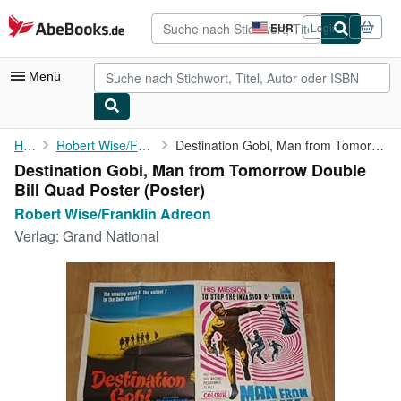
Zum Hauptinhalt
AbeBooks.de
EUR
Login
Seite
der
Einkaufseinstellungen.
Menü
Nutzerkonto
Home
Robert Wise/Franklin Adreon
Destination Gobi, Man from Tomorrow Double Bill Quad Poster
Destination Gobi, Man from Tomorrow Double
Meine Bestellungen
Bill Quad Poster (Poster)
Detailsuche
Robert Wise/Franklin Adreon
Verlag:
Grand National
Sammlungen
Antiquarische Bücher
Kunst & Sammlerstücke
Verkäufer
Verkäufer werden
Hilfe