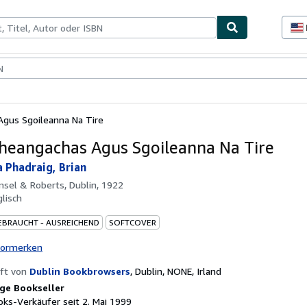
lerstücke
Verkäufer
Verkäufer werden
gus Sgoileanna Na Tire
heangachas Agus Sgoileanna Na Tire
a Phadraig, Brian
sel & Roberts, Dublin, 1922
glisch
EBRAUCHT - AUSREICHEND
SOFTCOVER
vormerken
ft von
Dublin Bookbrowsers
,
Dublin, NONE, Irland
ge Bookseller
ks-Verkäufer seit 2. Mai 1999