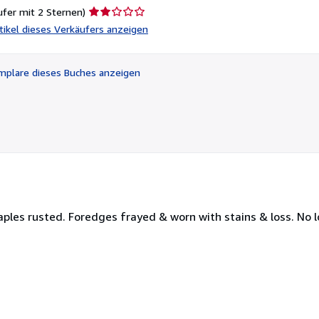
Verkäuferbewertung
ufer mit 2 Sternen)
2
rtikel dieses Verkäufers anzeigen
von
5
Sternen
plare dieses Buches anzeigen
aples rusted. Foredges frayed & worn with stains & loss. No l