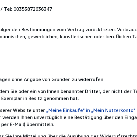
 / Tel: 00353872636347
olgenden Bestimmungen vom Vertrag zurücktreten. Verbrauche
fmännischen, gewerblichen, künstlerischen oder beruflichen T
 Tagen ohne Angabe von Gründen zu widerrufen.
m Sie oder ein von Ihnen benannter Dritter, der nicht der Tr
e Exemplar in Besitz genommen hat.
nserer Website unter
„Meine Einkäufe" in „Mein Nutzerkonto"
ir werden Ihnen unverzüglich eine Bestätigung über den Eing
per E-Mail) übermitteln.
ass Sie Ihre Mitteilung über die Ausübung des Widerrufsrechts