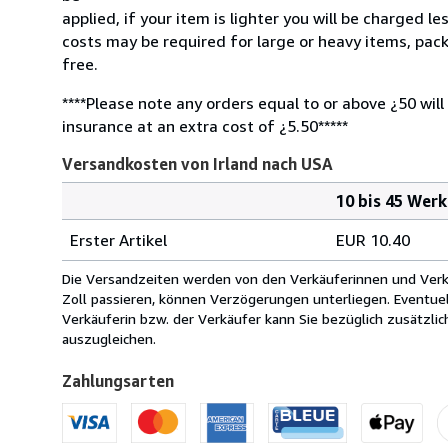
applied, if your item is lighter you will be charged l
costs may be required for large or heavy items, pac
free.
****Please note any orders equal to or above ¿50 will
insurance at an extra cost of ¿5.50*****
Versandkosten von Irland nach USA
10 bis 45 Wer
Bestellmenge
Versandkosten
Erster Artikel
EUR 10.40
von
Irland
Die Versandzeiten werden von den Verkäuferinnen und Verkäu
nach
Zoll passieren, können Verzögerungen unterliegen. Eventue
USA
Verkäuferin bzw. der Verkäufer kann Sie bezüglich zusätzli
auszugleichen.
Zahlungsarten