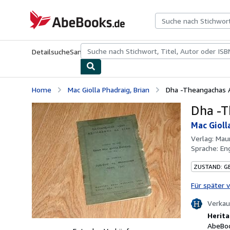
Zum Hauptinhalt
AbeBooks.de
Detailsuche
Sammlungen
Antiquarische Bücher
Kunst & Samm
Home
Mac Giolla Phadraig, Brian
Dha -Theangachas A
Dha -T
Mac Gioll
Verlag:
Maun
Sprache:
En
ZUSTAND: G
Für später 
Verkau
Herita
AbeBoo