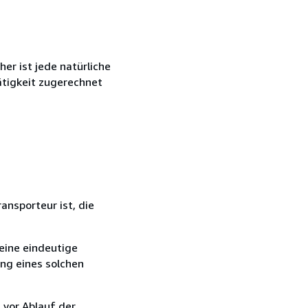
r ist jede natürliche
ätigkeit zugerechnet
ansporteur ist, die
eine eindeutige
ang eines solchen
 vor Ablauf der