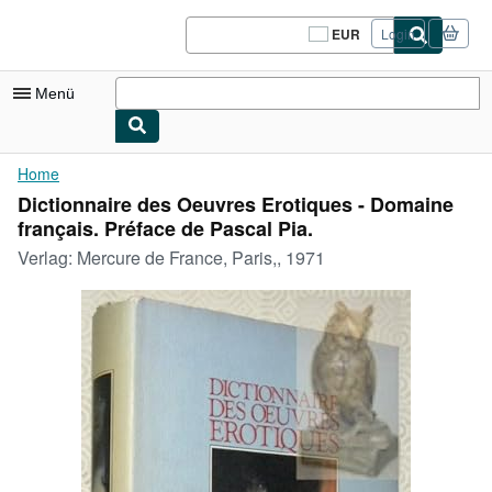
Zum Hauptinhalt
AbeBooks.de
EUR
Login
Seite
der
Einkaufseinstellungen.
Menü
Nutzerkonto
Home
Dictionnaire des Oeuvres Erotiques - Domaine
Meine Bestellungen
français. Préface de Pascal Pia.
Logout
Verlag:
Mercure de France, Paris,, 1971
Detailsuche
Sammlungen
Antiquarische Bücher
Kunst & Sammlerstücke
Verkäufer
Verkäufer werden