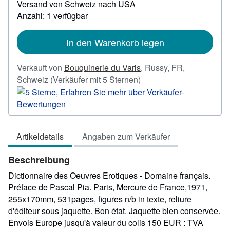
Versand von Schweiz nach USA
Informationen
Anzahl: 1 verfügbar
zu
Versandkosten
In den Warenkorb legen
Verkauft von
Bouquinerie du Varis
,
Russy, FR,
Verkäuferbewertung
Schweiz
(Verkäufer mit 5 Sternen)
5
von
5
Sternen
Artikeldetails
Angaben zum Verkäufer
Beschreibung
Dictionnaire des Oeuvres Erotiques - Domaine français.
Préface de Pascal Pia. Paris, Mercure de France,1971,
255x170mm, 531pages, figures n/b in texte, reliure
d'éditeur sous jaquette. Bon état. Jaquette bien conservée.
Envois Europe jusqu'à valeur du colis 150 EUR : TVA