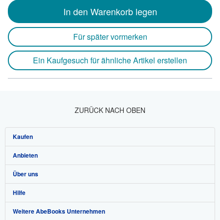
In den Warenkorb legen
Für später vormerken
Ein Kaufgesuch für ähnliche Artikel erstellen
ZURÜCK NACH OBEN
Kaufen
Anbieten
Detailsuche
Über uns
Sammlungen
Verkäufer werden
Hilfe
Nutzerkonto
Partnerprogramm
Über uns / Impressum
Weitere AbeBooks Unternehmen
Meine Bestellungen
Empfehlen Sie einen Verkäufer
Presse
Hilfebereich