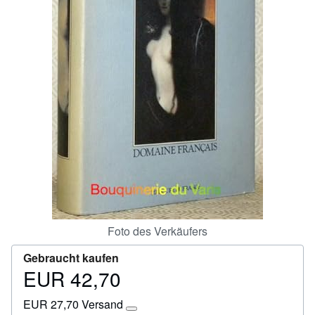
Hilfe
SCHLIESSEN
Foto des Verkäufers
Gebraucht kaufen
EUR 42,70
Preis
EUR
EUR 27,70 Versand
42,70
Weitere