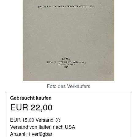
SCHLIESSEN
Foto des Verkäufers
Gebraucht kaufen
EUR 22,00
Preis
EUR
EUR 15,00 Versand
22,00
Weitere
Versand von Italien nach USA
Informationen
zu
Anzahl: 1 verfügbar
Versandkosten