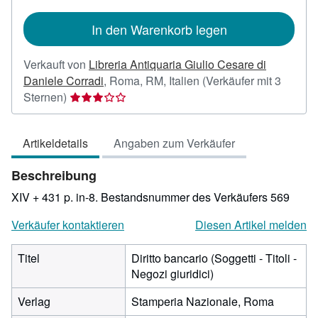
In den Warenkorb legen
Verkauft von
Libreria Antiquaria Giulio Cesare di
Daniele Corradi
,
Roma, RM, Italien
(Verkäufer mit 3
Verkäuferbewertung
Sternen)
3
von
Artikeldetails
Angaben zum Verkäufer
5
Sternen
Beschreibung
XIV + 431 p. in-8.
Bestandsnummer des Verkäufers 569
Verkäufer kontaktieren
Diesen Artikel melden
Titel
Diritto bancario (Soggetti - Titoli -
Negozi giuridici)
Verlag
Stamperia Nazionale, Roma