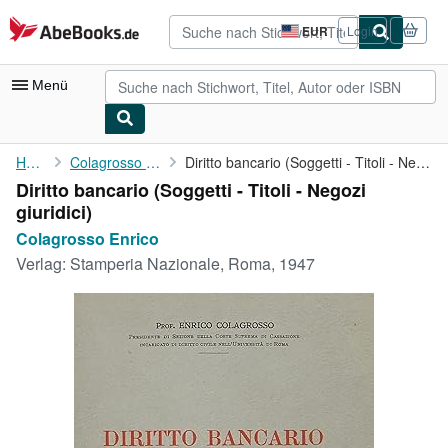
Zum Hauptinhalt
AbeBooks.de
EUR
Login
Seite
der
Einkaufseinstellungen.
Menü
Nutzerkonto
Home
Colagrosso Enrico
Diritto bancario (Soggetti - Titoli - Negozi giuridici)
Diritto bancario (Soggetti - Titoli - Negozi
Meine Bestellungen
giuridici)
Detailsuche
Colagrosso Enrico
Verlag:
Stamperia Nazionale, Roma, 1947
Sammlungen
Antiquarische Bücher
Kunst & Sammlerstücke
Verkäufer
Verkäufer werden
Hilfe