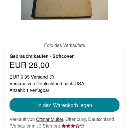
SCHLIESSEN
Foto des Verkäufers
Gebraucht kaufen -
Softcover
EUR 28,00
Preis
EUR
EUR 9,95 Versand
28,00
Weitere
Versand von Deutschland nach USA
Informationen
zu
Anzahl: 1 verfügbar
Versandkosten
In den Warenkorb legen
Verkauft von
Ottmar Müller
,
Offenburg, Deutschland
Verkäuferbewertung
(Verkäufer mit 3 Sternen)