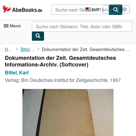
Zum Hauptinhalt
AbeBooks.de
EUR
Login
Seite
der
Einkaufseinstellungen.
Menü
Nutzerkonto
Home
Bittel, Karl
Dokumentation der Zeit. Gesamtdeutsches Informations-Archiv.
Dokumentation der Zeit. Gesamtdeutsches
Meine Bestellungen
Informations-Archiv. (Softcover)
Detailsuche
Bittel, Karl
Verlag:
Bln Deutsches Institut für Zeitgeschichte, 1957
Sammlungen
Antiquarische Bücher
Kunst & Sammlerstücke
Verkäufer
Verkäufer werden
Hilfe