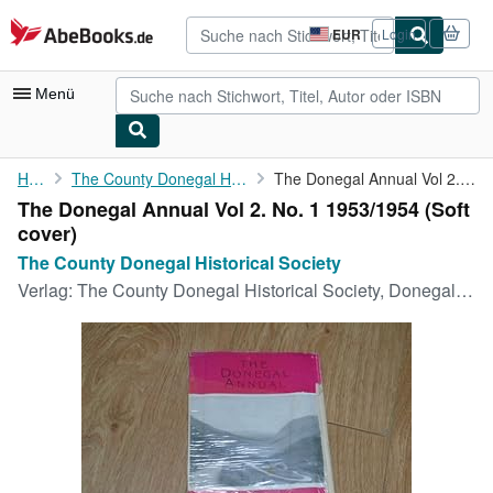
Zum Hauptinhalt
AbeBooks.de
EUR
Login
Seite
der
Einkaufseinstellungen.
Menü
Nutzerkonto
Home
The County Donegal Historical Society
The Donegal Annual Vol 2. No. 1 1953/1954
The Donegal Annual Vol 2. No. 1 1953/1954 (Soft
Meine Bestellungen
cover)
Detailsuche
The County Donegal Historical Society
Verlag:
The County Donegal Historical Society, Donegal, 1953
Sammlungen
Antiquarische Bücher
Kunst & Sammlerstücke
Verkäufer
Verkäufer werden
Hilfe