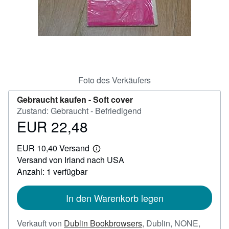
SCHLIESSEN
Foto des Verkäufers
Gebraucht kaufen -
Soft cover
Zustand: Gebraucht - Befriedigend
EUR 22,48
Preis
EUR
EUR 10,40 Versand
22,48
Weitere
Versand von Irland nach USA
Informationen
zu
Anzahl: 1 verfügbar
Versandkosten
In den Warenkorb legen
Verkauft von
Dublin Bookbrowsers
,
Dublin, NONE,