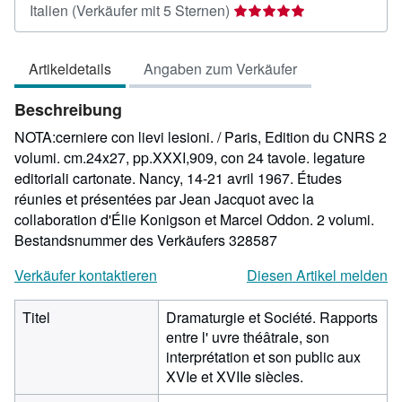
Verkäuferbewertung
Italien
(Verkäufer mit 5 Sternen)
5
von
Artikeldetails
Angaben zum Verkäufer
5
Sternen
Beschreibung
NOTA:cerniere con lievi lesioni. / Paris, Edition du CNRS 2
volumi. cm.24x27, pp.XXXI,909, con 24 tavole. legature
editoriali cartonate. Nancy, 14-21 avril 1967. Études
réunies et présentées par Jean Jacquot avec la
collaboration d'Élie Konigson et Marcel Oddon. 2 volumi.
Bestandsnummer des Verkäufers 328587
Verkäufer kontaktieren
Diesen Artikel melden
Titel
Dramaturgie et Société. Rapports
entre l' uvre théâtrale, son
interprétation et son public aux
XVIe et XVIIe siècles.