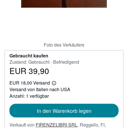
SCHLIESSEN
Foto des Verkäufers
Gebraucht kaufen
Zustand: Gebraucht - Befriedigend
EUR 39,90
Preis
EUR
EUR 18,00 Versand
39,90
Weitere
Versand von Italien nach USA
Informationen
zu
Anzahl: 1 verfügbar
Versandkosten
In den Warenkorb legen
Verkauft von
FIRENZELIBRI SRL
,
Reggello, FI,