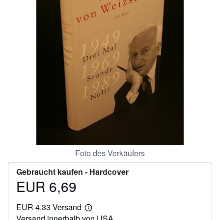
SCHLIESSEN
Foto des Verkäufers
Gebraucht kaufen -
Hardcover
EUR 6,69
Preis
EUR
EUR 4,33 Versand
6,69
Weitere
Versand innerhalb von USA
Informationen