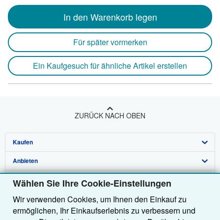
In den Warenkorb legen
Für später vormerken
Ein Kaufgesuch für ähnliche Artikel erstellen
ZURÜCK NACH OBEN
Kaufen
Anbieten
Detailsuche
Über uns
Sammlungen
Verkäufer werden
Wählen Sie Ihre Cookie-Einstellungen
Wir verwenden Cookies, um Ihnen den Einkauf zu
Hilfe
Nutzerkonto
Partnerprogramm
Über uns / Impressum
ermöglichen, Ihr Einkaufserlebnis zu verbessern und
Weitere AbeBooks Unternehmen
Meine Bestellungen
Empfehlen Sie einen Verkäufer
Presse
Hilfebereich