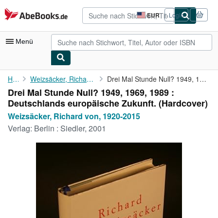
Zum Hauptinhalt
AbeBooks.de
EUR
Login
Seite
der
Einkaufseinstellungen.
Menü
Nutzerkonto
Home
Weizsäcker, Richard von, 1920-2015
Drei Mal Stunde Null? 1949, 1969, 1989 : Deutschlands ...
Drei Mal Stunde Null? 1949, 1969, 1989 :
Meine Bestellungen
Deutschlands europäische Zukunft. (Hardcover)
Detailsuche
Weizsäcker, Richard von, 1920-2015
Verlag:
Berlin : Siedler, 2001
Sammlungen
Antiquarische Bücher
Kunst & Sammlerstücke
Verkäufer
Verkäufer werden
Hilfe