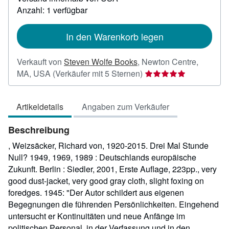
zu
Anzahl: 1 verfügbar
Versandkosten
In den Warenkorb legen
Verkauft von
Steven Wolfe Books
,
Newton Centre,
Verkäuferbewertung
MA, USA
(Verkäufer mit 5 Sternen)
5
von
Artikeldetails
Angaben zum Verkäufer
5
Sternen
Beschreibung
, Weizsäcker, Richard von, 1920-2015. Drei Mal Stunde
Null? 1949, 1969, 1989 : Deutschlands europäische
Zukunft. Berlin : Siedler, 2001, Erste Auflage, 223pp., very
good dust-jacket, very good gray cloth, slight foxing on
foredges. 1945: "Der Autor schildert aus eigenen
Begegnungen die führenden Persönlichkeiten. Eingehend
untersucht er Kontinuitäten und neue Anfänge im
politischen Personal, in der Verfassung und in den