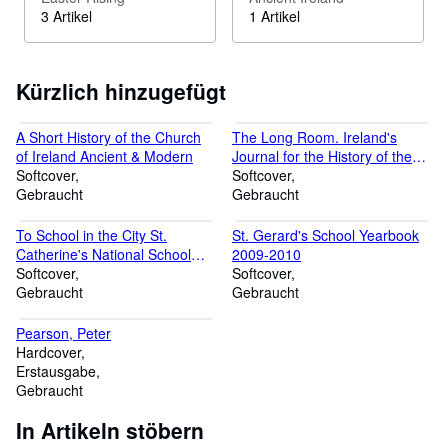
3 Artikel
1 Artikel
Kürzlich hinzugefügt
A Short History of the Church
The Long Room. Ireland's
of Ireland Ancient & Modern
Journal for the History of the
Softcover
Book
Softcover
Gebraucht
Gebraucht
To School in the City St.
St. Gerard's School Yearbook
Catherine's National School
2009-2010
Donore Avenue, Dublin A Local
Softcover
Softcover
History
Gebraucht
Gebraucht
Pearson, Peter
Hardcover
Erstausgabe
Gebraucht
In Artikeln stöbern