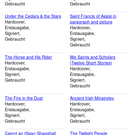
Plates and Upwards of Two
Gebraucht
Gebraucht
Hundred and Fifty Illustrations
on Wood
Under the Cedars & the Stars
Saint Francis of Assisi in
Hardcover
paragraph and picture
Erstausgabe
Hardcover
Signiert
Erstausgabe
Gebraucht
Signiert
Gebraucht
The Horse and His Rider
We Saints and Scholars
Hardcover
(Twelve Short Stories)
Erstausgabe
Hardcover
Signiert
Erstausgabe
Gebraucht
Signiert
Gebraucht
The Fire in the Dust
Ancient Irish Minstrelsy
Hardcover
Hardcover
Erstausgabe
Erstausgabe
Signiert
Signiert
Gebraucht
Gebraucht
Cainnt an tSean Shaoghail
The Twilight People