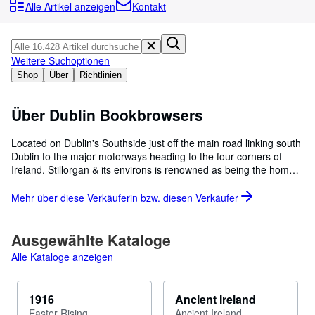
Sammlungen
Alle Artikel anzeigen
Kontakt
Antiquarische Bücher
Kunst & Sammlerstücke
Weitere Suchoptionen
Verkäufer
Shop
Über
Richtlinien
Verkäufer werden
Über Dublin Bookbrowsers
Hilfe
Located on Dublin's Southside just off the main road linking south
SCHLIESSEN
Dublin to the major motorways heading to the four corners of
Ireland. Stillorgan & its environs is renowned as being the home
of many famous writers and artists including William Orpen,
Samuel Beckett, Brian O'Nolan (Flann O'Brien) & more. In nearby
Mehr über diese Verkäuferin bzw. diesen
Verkäufer
Dudrum the DunEmer Press which later became the Cuala Press
was run by the Yeats sisters. Among its authors, contributors and
editors were Jack & W.B.Yeats,Patrick Kavanagh, John M.Synge,
Ausgewählte Kataloge
Lady Gregory and many other famous Irish writers.
Alle Kataloge anzeigen
1916
Ancient Ireland
Easter Rising
Ancient Ireland