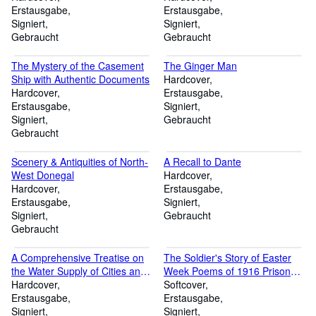
Erstausgabe
Erstausgabe
Signiert
Signiert
Gebraucht
Gebraucht
The Mystery of the Casement
The Ginger Man
Ship with Authentic Documents
Hardcover
Hardcover
Erstausgabe
Erstausgabe
Signiert
Signiert
Gebraucht
Gebraucht
Scenery & Antiquities of North-
A Recall to Dante
West Donegal
Hardcover
Hardcover
Erstausgabe
Erstausgabe
Signiert
Signiert
Gebraucht
Gebraucht
A Comprehensive Treatise on
The Soldier's Story of Easter
the Water Supply of Cities and
Week Poems of 1916 Prison
Towns with Numerous
Hardcover
Letters, 1917-20 of Brian
Softcover
Specifications of the Existing
Erstausgabe
Higgins with sketches of the
Erstausgabe
Waterworks, Fifty Double
Signiert
Leaders by Liam C. Martin
Signiert