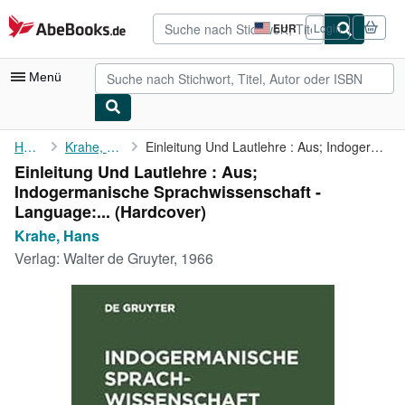
Zum Hauptinhalt
AbeBooks.de
EUR
Login
Seite
der
Einkaufseinstellungen.
Menü
Nutzerkonto
Home
Krahe, Hans
Einleitung Und Lautlehre : Aus; Indogermanische ...
Einleitung Und Lautlehre : Aus;
Meine Bestellungen
Indogermanische Sprachwissenschaft -
Detailsuche
Language:... (Hardcover)
Krahe, Hans
Sammlungen
Verlag:
Walter de Gruyter, 1966
Antiquarische Bücher
Kunst & Sammlerstücke
Verkäufer
Verkäufer werden
Hilfe