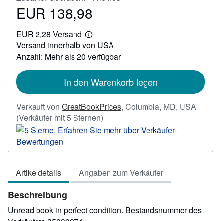
EUR 138,98
Preis
EUR
EUR 2,28 Versand
138,98
Weitere
Versand innerhalb von USA
Informationen
zu
Anzahl: Mehr als 20 verfügbar
Versandkosten
In den Warenkorb legen
Verkauft von
GreatBookPrices
,
Columbia, MD, USA
Verkäuferbewertung
(Verkäufer mit 5 Sternen)
5
von
5
Sternen
Artikeldetails
Angaben zum Verkäufer
Beschreibung
Unread book in perfect condition.
Bestandsnummer des