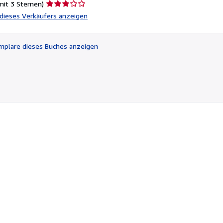
Verkäuferbewertung
mit 3 Sternen)
3
l dieses Verkäufers anzeigen
von
5
Sternen
plare dieses Buches anzeigen