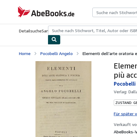
Zum Hauptinhalt
AbeBooks.de
Detailsuche
Sammlungen
Antiquarische Bücher
Kunst & Samm
Home
Pocobelli Angelo
Elementi dell'arte oratoria e 
Element
più acc
Pocobelli
Verlag:
Dall
ZUSTAND: G
Für später 
Verkauft v
AbeBooks-V