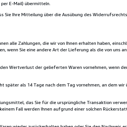
per E-Mail) übermitteln.
ass Sie Ihre Mitteilung über die Ausübung des Widerrufsrechts
nen alle Zahlungen, die wir von Ihnen erhalten haben, einschl
en, wenn Sie eine andere Art der Lieferung als die von uns 
 den Wertverlust der gelieferten Waren vornehmen, wenn der
cht später als 14 Tage nach dem Tag vornehmen, an dem wir 
ungsmittel, das Sie für die ursprüngliche Transaktion verwen
n keinem Fall werden Ihnen aufgrund einer solchen Rückersta
 Waren wieder zurückerhalten haben oder Sie den Nachweis er