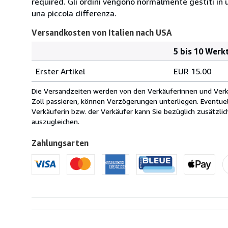
required. Gli ordini vengono normalmente gestiti in un 
una piccola differenza.
Versandkosten von Italien nach USA
5 bis 10 Werk
Bestellmenge
Versandkosten
Erster Artikel
EUR 15.00
von
Italien
Die Versandzeiten werden von den Verkäuferinnen und Verkäu
nach
Zoll passieren, können Verzögerungen unterliegen. Eventue
USA
Verkäuferin bzw. der Verkäufer kann Sie bezüglich zusätzli
auszugleichen.
Zahlungsarten