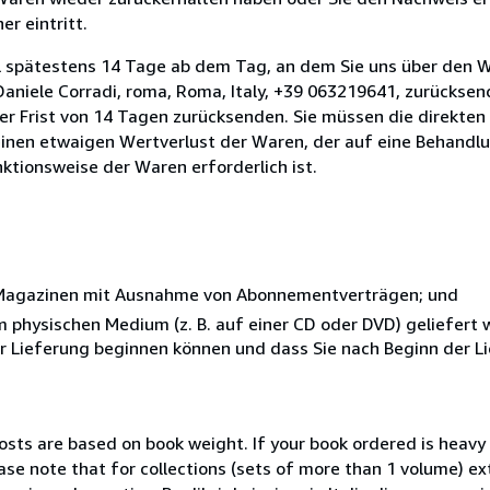
r eintritt.
l spätestens 14 Tage ab dem Tag, an dem Sie uns über den W
i Daniele Corradi, roma, Roma, Italy, +39 063219641, zurückse
 der Frist von 14 Tagen zurücksenden. Sie müssen die direkten
inen etwaigen Wertverlust der Waren, der auf eine Behandlu
nktionsweise der Waren erforderlich ist.
r Magazinen mit Ausnahme von Abonnementverträgen; und
nem physischen Medium (z. B. auf einer CD oder DVD) geliefert
der Lieferung beginnen können und dass Sie nach Beginn der L
costs are based on book weight. If your book ordered is heavy 
ase note that for collections (sets of more than 1 volume) e