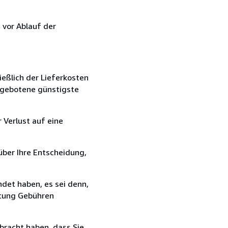
 vor Ablauf der
ießlich der Lieferkosten
angebotene günstigste
 Verlust auf eine
über Ihre Entscheidung,
det haben, es sei denn,
ttung Gebühren
bracht haben, dass Sie