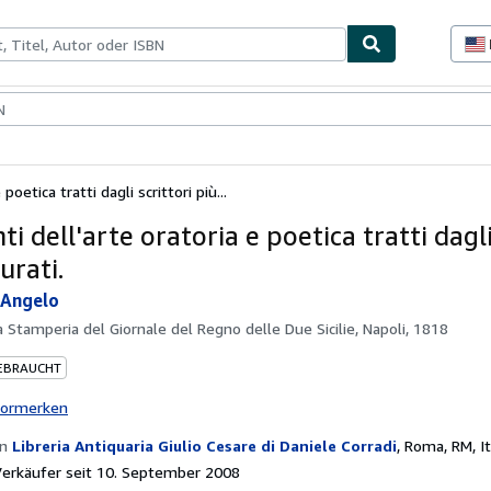
lerstücke
Verkäufer
Verkäufer werden
poetica tratti dagli scrittori più...
i dell'arte oratoria e poetica tratti dagli
urati.
 Angelo
a Stamperia del Giornale del Regno delle Due Sicilie, Napoli, 1818
EBRAUCHT
vormerken
on
Libreria Antiquaria Giulio Cesare di Daniele Corradi
,
Roma, RM, It
erkäufer seit 10. September 2008