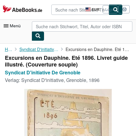
Zum Hauptinhalt
AbeBooks.de
EUR
Login
Seite
der
Einkaufseinstellungen.
Menü
Nutzerkonto
Home
Syndicat D'initiative De Grenoble
Excursions en Dauphine. Eté 1896. Livret guide illustré.
Excursions en Dauphine. Eté 1896. Livret guide
Meine Bestellungen
illustré. (Couverture souple)
Detailsuche
Syndicat D'initiative De Grenoble
Verlag:
Syndicat D'initiative, Grenoble, 1896
Sammlungen
Antiquarische Bücher
Kunst & Sammlerstücke
Verkäufer
Verkäufer werden
Hilfe