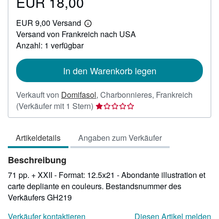
EUR 18,00
Preis
EUR
EUR 9,00 Versand
18,00
Weitere
Versand von Frankreich nach USA
Informationen
zu
Anzahl: 1 verfügbar
Versandkosten
In den Warenkorb legen
Verkauft von
Domifasol
,
Charbonnieres, Frankreich
Verkäuferbewertung
(Verkäufer mit 1 Stern)
1
von
Artikeldetails
Angaben zum Verkäufer
5
Sternen
Beschreibung
71 pp. + XXII - Format: 12.5x21 - Abondante illustration et
carte depliante en couleurs.
Bestandsnummer des
Verkäufers GH219
Verkäufer kontaktieren
Diesen Artikel melden