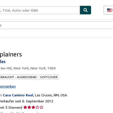
lerstücke
Verkäufer
Verkäufer werden
plainers
ules
aw-Hill, New York, New York, 1960
EBRAUCHT - AUSREICHEND
SOFTCOVER
vormerken
on
Casa Camino Real
,
Las Cruces, NM, USA
erkäufer seit 6. September 2012
Verkäuferbewertung
mit 3 Sternen)
3