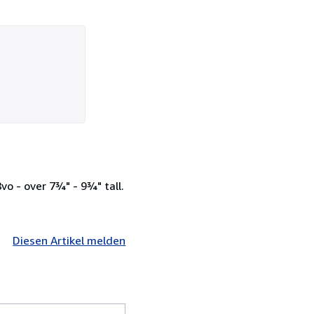
vo - over 7¾" - 9¾" tall.
Diesen Artikel melden