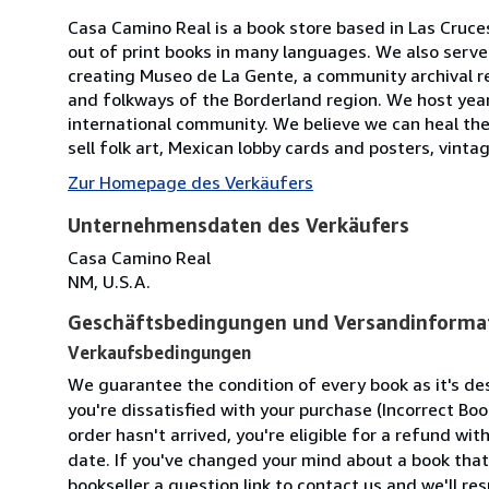
Casa Camino Real is a book store based in Las Cruces
out of print books in many languages. We also serv
creating Museo de La Gente, a community archival res
and folkways of the Borderland region. We host year
international community. We believe we can heal the 
sell folk art, Mexican lobby cards and posters, vinta
Zur Homepage des Verkäufers
Unternehmensdaten des Verkäufers
Casa Camino Real
NM, U.S.A.
Geschäftsbedingungen und Versandinforma
Verkaufsbedingungen
We guarantee the condition of every book as it's de
you're dissatisfied with your purchase (Incorrect B
order hasn't arrived, you're eligible for a refund wi
date. If you've changed your mind about a book that
bookseller a question link to contact us and we'll re