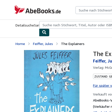
Zum Hauptinhalt
AbeBooks.de
Detailsuche
Sammlungen
Antiquarische Bücher
Kunst & Samm
Home
Feiffer, Jules
The Explainers
The Ex
Feiffer, J
Verlag:
McGr
ZUSTAND: G
Für später 
Verkauft v
AbeBooks-V
(Verkäufer 