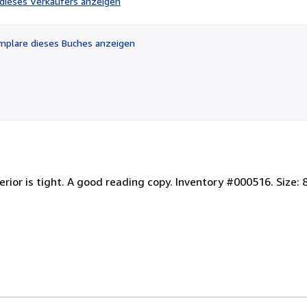
l dieses Verkäufers anzeigen
von
5
Sternen
plare dieses Buches anzeigen
ior is tight. A good reading copy. Inventory #000516. Size: 8