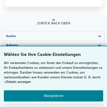
ZURÜCK NACH OBEN
Kaufen
Detailsuche
Anbieten
Wählen Sie Ihre Cookie-Einstellungen
Sammlungen
Verkäufer werden
Über uns
Wir verwenden Cookies, um Ihnen den Einkauf zu ermöglichen,
Nutzerkonto
Partnerprogramm
Über uns / Impressum
Hilfe
Ihr Einkaufserlebnis zu verbessern und unsere Dienstleistungen zu
erbringen. Darüber hinaus verwenden wir Cookies, um
Meine Bestellungen
Empfehlen Sie einen Verkäufer
Presse
Hilfebereich
Weitere AbeBooks Unternehmen
nachzuvollziehen, wie Kunden unsere Dienste nutzen (z. B. durch
Warenkorb
Karriere
Kundenservice
AbeBooks.com
AbeBooks folgen
Details anzeigen
die Erfassung von Website-Besuchen), sodass wir Optimierungen
vornehmen können. Sofern Sie zustimmen, setzen wir auch
Datenschutzerklärung
AbeBooks.co.uk
Cookies von Drittanbietern ein, um in Anzeigen relevante Inhalte
Akzeptieren
darzustellen und die Effizienz von Anzeigen zu ermitteln. Wählen
Cookie-Einstellungen
AbeBooks.fr
Sie „Ablehnen" aus, um abzulehnen, oder „Personalisieren", um
mehr zu erfahren. Sie können Ihre Auswahl jederzeit ändern,