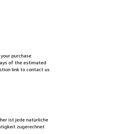
h your purchase
 days of the estimated
tion link to contact us
r ist jede natürliche
ätigkeit zugerechnet