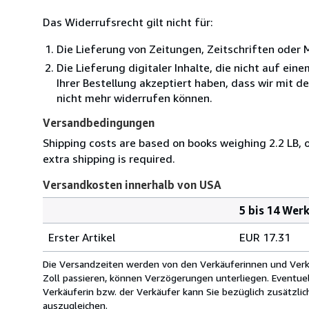
Das Widerrufsrecht gilt nicht für:
Die Lieferung von Zeitungen, Zeitschriften ode
Die Lieferung digitaler Inhalte, die nicht auf ei
Ihrer Bestellung akzeptiert haben, dass wir mit 
nicht mehr widerrufen können.
Versandbedingungen
Shipping costs are based on books weighing 2.2 LB, o
extra shipping is required.
Versandkosten innerhalb von USA
5 bis 14 Wer
Bestellmenge
Versandkosten
Erster Artikel
EUR 17.31
innerhalb
von
Die Versandzeiten werden von den Verkäuferinnen und Verkäu
USA
Zoll passieren, können Verzögerungen unterliegen. Eventue
Verkäuferin bzw. der Verkäufer kann Sie bezüglich zusätzli
auszugleichen.