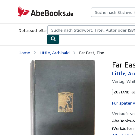
Zum Hauptinhalt
AbeBooks.de
Detailsuche
Sammlungen
Antiquarische Bücher
Kunst & Samm
Home
Little, Archibald
Far East, The
Far Ea
Little, Ar
Verlag:
Whit
ZUSTAND: G
Für später 
Verkauft v
AbeBooks-Ve
(Verkäufer 