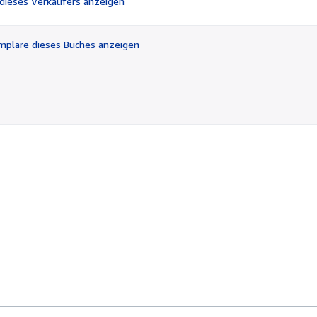
l dieses Verkäufers anzeigen
von
5
Sternen
plare dieses Buches anzeigen