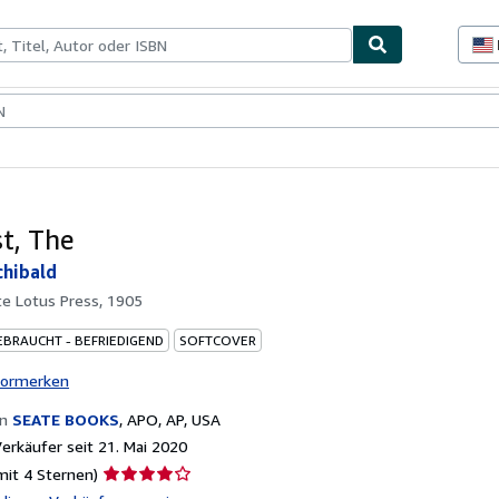
lerstücke
Verkäufer
Verkäufer werden
st, The
chibald
e Lotus Press, 1905
EBRAUCHT - BEFRIEDIGEND
SOFTCOVER
vormerken
on
SEATE BOOKS
,
APO, AP, USA
rkäufer seit 21. Mai 2020
Verkäuferbewertung
mit 4 Sternen)
4