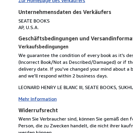
Zur Homepage des Verkäufers
Unternehmensdaten des Verkäufers
SEATE BOOKS
AP, U.S.A.
Geschäftsbedingungen und Versandinforma
Verkaufsbedingungen
We guarantee the condition of every book as it's des
(Incorrect Book/Not as Described/Damaged) or if the 
delivery date. If you've changed your mind about a b
and we'll respond within 2 business days.
LEONARD HENRY LE BLANC III, SEATE BOOKS, SUKHU
Mehr Information
Widerrufsrecht
Wenn Sie Verbraucher sind, können Sie gemäß den f
Person, die zu Zwecken handelt, die nicht ihrer kau
werden können.