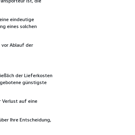
ansporteur ist, die
eine eindeutige
ang eines solchen
 vor Ablauf der
ießlich der Lieferkosten
angebotene günstigste
 Verlust auf eine
über Ihre Entscheidung,