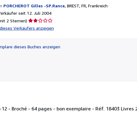
on
PORCHEROT Gilles -SP.Rance
,
BREST, FR, Frankreich
rkäufer seit 12. Juli 2004
Verkäuferbewertung
mit 2 Sternen)
2
l dieses Verkäufers anzeigen
von
5
Sternen
plare dieses Buches anzeigen
n-12 - Broché - 64 pages - bon exemplaire - Réf. 18403 Livre