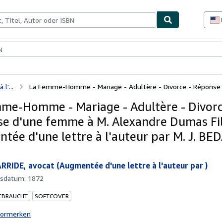
lerstücke
Verkäufer
Verkäufer werden
l'...
La Femme-Homme - Mariage - Adultère - Divorce - Réponse d
me-Homme - Mariage - Adultère - Divorc
e d'une femme à M. Alexandre Dumas Fil
tée d'une lettre à l'auteur par M. J. BE
ARRIDE, avocat (Augmentée d'une lettre à l'auteur par )
gsdatum:
1872
EBRAUCHT
SOFTCOVER
vormerken