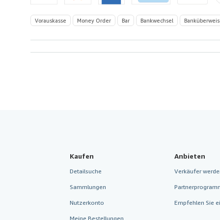
Vorauskasse
Money Order
Bar
Bankwechsel
Banküberwei
Kaufen
Anbieten
Detailsuche
Verkäufer werde
Sammlungen
Partnerprogram
Nutzerkonto
Empfehlen Sie e
Meine Bestellungen