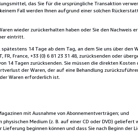
ungsmittel, das Sie für die ursprüngliche Transaktion verwen
n keinem Fall werden Ihnen aufgrund einer solchen Rückersta
 Waren wieder zurückerhalten haben oder Sie den Nachweis er
r eintritt.
l spätestens 14 Tage ab dem Tag, an dem Sie uns über den W
 FR, France, +33 (0) 6 81 23 31 48, zurücksenden oder übergeb
t von 14 Tagen zurücksenden. Sie müssen die direkten Kosten
tverlust der Waren, der auf eine Behandlung zurückzuführen 
er Waren erforderlich ist.
r Magazinen mit Ausnahme von Abonnementverträgen; und
nem physischen Medium (z. B. auf einer CD oder DVD) geliefert
der Lieferung beginnen können und dass Sie nach Beginn der L