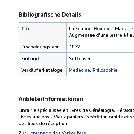
Bibliografische Details
Titel
La Femme-Homme - Mariage - 
Augmentée d'une lettre à l'a
Erscheinungsjahr
1872
Einband
Softcover
Verkäuferkataloge
Médecine
Philosophie
Anbieterinformationen
Librairie spécialisée en livres de Généalogie, Hérald
Livres anciens - Vieux papiers Expédition rapide et 
des lieux de réception
Zur Homepage des Verkäufers