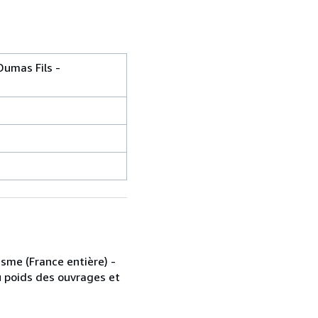
umas Fils -
isme (France entière) -
du poids des ouvrages et