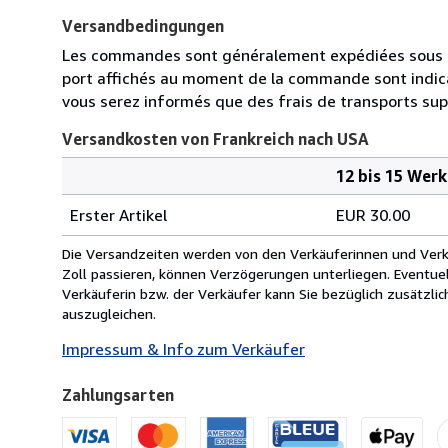
Versandbedingungen
Les commandes sont généralement expédiées sous deux 
port affichés au moment de la commande sont indica
vous serez informés que des frais de transports su
Versandkosten von Frankreich nach USA
12 bis 15 Wer
Bestellmenge
Versandkosten
Erster Artikel
EUR 30.00
von
Frankreich
Die Versandzeiten werden von den Verkäuferinnen und Verkäu
nach
Zoll passieren, können Verzögerungen unterliegen. Eventue
USA
Verkäuferin bzw. der Verkäufer kann Sie bezüglich zusätzli
auszugleichen.
Impressum & Info zum Verkäufer
Zahlungsarten