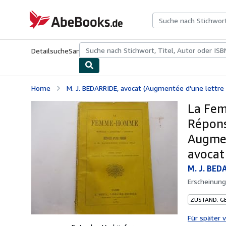
Zum Hauptinhalt
AbeBooks.de
Detailsuche
Sammlungen
Antiquarische Bücher
Kunst & Samm
Home
M. J. BEDARRIDE, avocat (Augmentée d'une lettre à 
La Fem
Répons
Augmen
avocat
M. J. BED
Erscheinun
ZUSTAND: G
Für später 