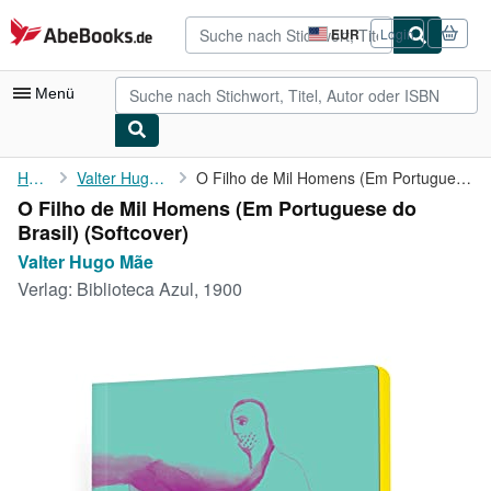
Zum Hauptinhalt
AbeBooks.de
EUR
Login
Seite
der
Einkaufseinstellungen.
Menü
Nutzerkonto
Home
Valter Hugo Mãe
O Filho de Mil Homens (Em Portuguese do Brasil)
O Filho de Mil Homens (Em Portuguese do
Meine Bestellungen
Brasil) (Softcover)
Detailsuche
Valter Hugo Mãe
Verlag:
Biblioteca Azul, 1900
Sammlungen
Antiquarische Bücher
Kunst & Sammlerstücke
Verkäufer
Verkäufer werden
Hilfe