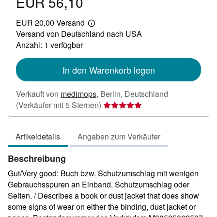
EUR 56,10
Preis
EUR
EUR 20,00 Versand
56,10
Weitere
Versand von Deutschland nach USA
Informationen
zu
Anzahl: 1 verfügbar
Versandkosten
In den Warenkorb legen
Verkauft von
medimops
,
Berlin, Deutschland
Verkäuferbewertung
(Verkäufer mit 5 Sternen)
5
von
Artikeldetails
Angaben zum Verkäufer
5
Sternen
Beschreibung
Gut/Very good: Buch bzw. Schutzumschlag mit wenigen
Gebrauchsspuren an Einband, Schutzumschlag oder
Seiten. / Describes a book or dust jacket that does show
some signs of wear on either the binding, dust jacket or