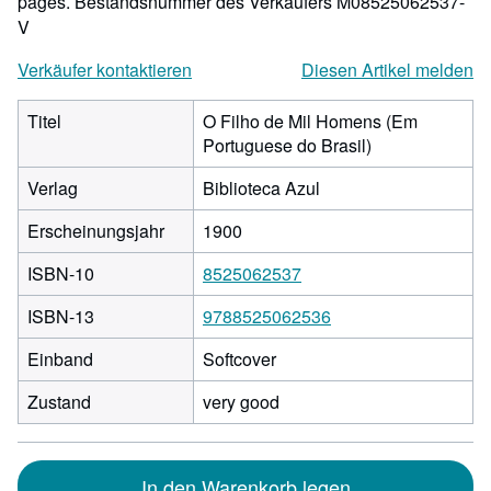
pages.
Bestandsnummer des Verkäufers M08525062537-
V
Verkäufer kontaktieren
Diesen Artikel melden
Titel
O Filho de Mil Homens (Em
Portuguese do Brasil)
Verlag
Biblioteca Azul
Erscheinungsjahr
1900
ISBN-10
8525062537
ISBN-13
9788525062536
Einband
Softcover
Zustand
very good
In den Warenkorb legen