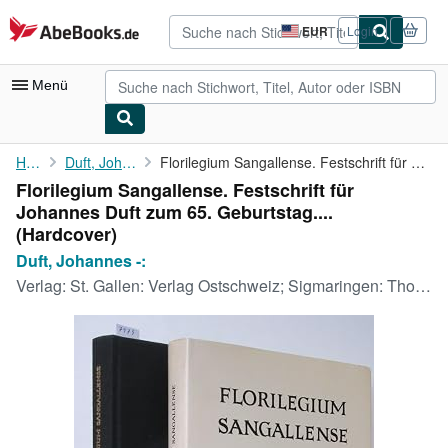
Zum Hauptinhalt
AbeBooks.de
EUR
Login
Seite
der
Einkaufseinstellungen.
Menü
Nutzerkonto
Home
Duft, Johannes -:
Florilegium Sangallense. Festschrift für Johannes Duft zum 65. ...
Florilegium Sangallense. Festschrift für
Meine Bestellungen
Johannes Duft zum 65. Geburtstag....
Detailsuche
(Hardcover)
Duft, Johannes -:
Sammlungen
Verlag:
St. Gallen: Verlag Ostschweiz; Sigmaringen: Thorbecke, 1980
Antiquarische Bücher
Kunst & Sammlerstücke
Verkäufer
Verkäufer werden
Hilfe