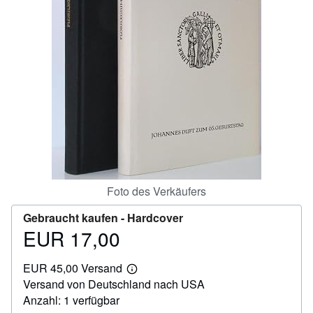
SCHLIESSEN
Foto des Verkäufers
Gebraucht kaufen -
Hardcover
EUR 17,00
Preis
EUR
EUR 45,00 Versand
17,00
Weitere
Versand von Deutschland nach USA
Informationen
zu
Anzahl: 1 verfügbar
Versandkosten