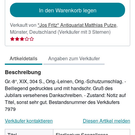
In den Warenkorb legen
Verkauft von
"Jos Fritz" Antiquariat Matthias Putze
,
Verkäuferb
Münster, Deutschland
(Verkäufer mit 3 Sternen)
3
von
5
Artikeldetails
Angaben zum Verkäufer
Sternen
Beschreibung
Gr.-8°, XIX, 304 S., Orig.-Leinen, Orig.-Schutzumschlag. -
Beiliegend gedrucktes und mit handschr. Gruß des
Jubilars versehenes Dankschreiben. - Zustand: Notiz auf
Titel, sonst sehr gut.
Bestandsnummer des Verkäufers
7979
Verkäufer kontaktieren
Diesen Artikel melden
Titel
Florilegium Sangallense.