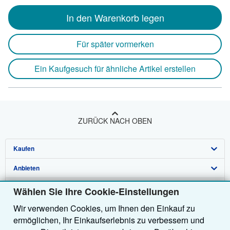
In den Warenkorb legen
Für später vormerken
Ein Kaufgesuch für ähnliche Artikel erstellen
ZURÜCK NACH OBEN
Kaufen
Anbieten
Detailsuche
Über uns
Sammlungen
Verkäufer werden
Wählen Sie Ihre Cookie-Einstellungen
Wir verwenden Cookies, um Ihnen den Einkauf zu
Hilfe
Nutzerkonto
Partnerprogramm
Über uns / Impressum
ermöglichen, Ihr Einkaufserlebnis zu verbessern und
Weitere AbeBooks Unternehmen
Meine Bestellungen
Empfehlen Sie einen Verkäufer
Presse
Hilfebereich