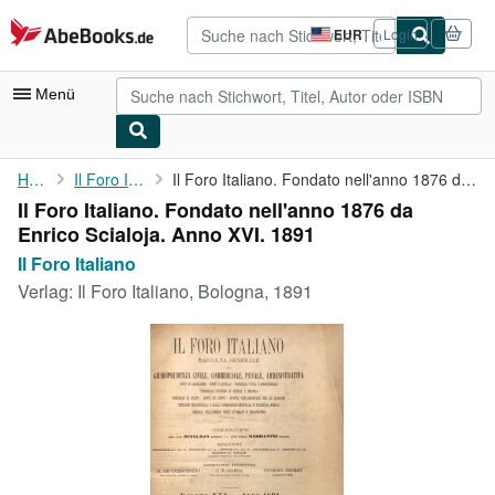
Zum Hauptinhalt
AbeBooks.de
EUR
Login
Seite
der
Einkaufseinstellungen.
Menü
Nutzerkonto
Home
Il Foro Italiano
Il Foro Italiano. Fondato nell'anno 1876 da Enrico Scialoja. ...
Il Foro Italiano. Fondato nell'anno 1876 da
Meine Bestellungen
Enrico Scialoja. Anno XVI. 1891
Detailsuche
Il Foro Italiano
Verlag:
Il Foro Italiano, Bologna, 1891
Sammlungen
Antiquarische Bücher
Kunst & Sammlerstücke
Verkäufer
Verkäufer werden
Hilfe