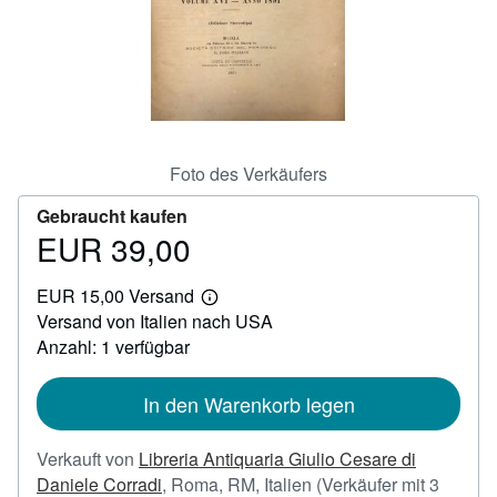
SCHLIESSEN
Foto des Verkäufers
Gebraucht kaufen
EUR 39,00
Preis
EUR
EUR 15,00 Versand
39,00
Weitere
Versand von Italien nach USA
Informationen
zu
Anzahl: 1 verfügbar
Versandkosten
In den Warenkorb legen
Verkauft von
Libreria Antiquaria Giulio Cesare di
Daniele Corradi
,
Roma, RM, Italien
(Verkäufer mit 3