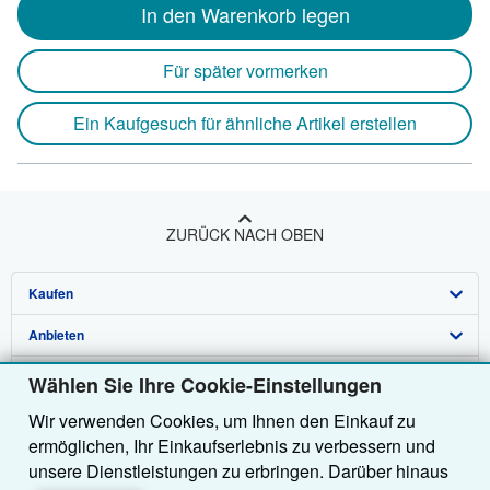
In den Warenkorb legen
Für später vormerken
Ein Kaufgesuch für ähnliche Artikel erstellen
ZURÜCK NACH OBEN
Kaufen
Anbieten
Detailsuche
Über uns
Sammlungen
Verkäufer werden
Wählen Sie Ihre Cookie-Einstellungen
Wir verwenden Cookies, um Ihnen den Einkauf zu
Hilfe
Nutzerkonto
Partnerprogramm
Über uns / Impressum
ermöglichen, Ihr Einkaufserlebnis zu verbessern und
Weitere AbeBooks Unternehmen
Meine Bestellungen
Empfehlen Sie einen Verkäufer
Presse
Hilfebereich
unsere Dienstleistungen zu erbringen. Darüber hinaus