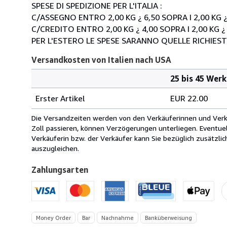
SPESE DI SPEDIZIONE PER L'ITALIA :
C/ASSEGNO ENTRO 2,00 KG ¿ 6,50 SOPRA I 2,00 KG ¿
C/CREDITO ENTRO 2,00 KG ¿ 4,00 SOPRA I 2,00 KG ¿
PER L'ESTERO LE SPESE SARANNO QUELLE RICHIEST
Versandkosten von Italien nach USA
25 bis 45 Wer
Bestellmenge
Versandkosten
Erster Artikel
EUR 22.00
von
Italien
Die Versandzeiten werden von den Verkäuferinnen und Verkäu
nach
Zoll passieren, können Verzögerungen unterliegen. Eventue
USA
Verkäuferin bzw. der Verkäufer kann Sie bezüglich zusätzli
auszugleichen.
Zahlungsarten
Money Order
Bar
Nachnahme
Banküberweisung