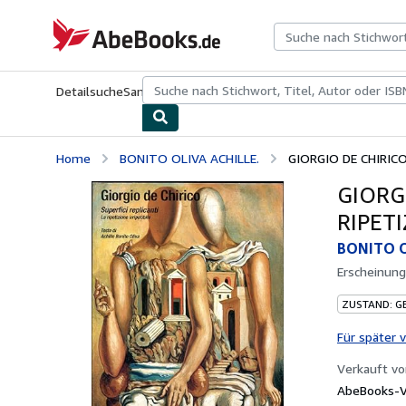
Zum Hauptinhalt
AbeBooks.de
Detailsuche
Sammlungen
Antiquarische Bücher
Kunst & Samm
Home
BONITO OLIVA ACHILLE.
GIORGIO DE CHIRICO.
GIORGI
RIPETI
BONITO O
Erscheinun
ZUSTAND: G
Für später 
Verkauft v
AbeBooks-V