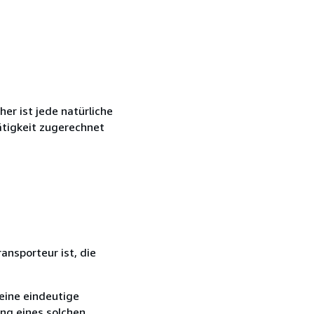
r ist jede natürliche
ätigkeit zugerechnet
ansporteur ist, die
eine eindeutige
ang eines solchen