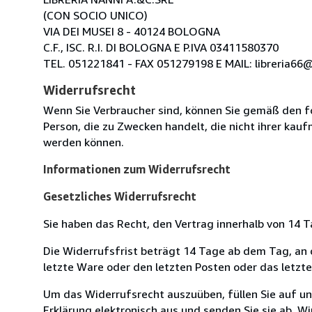
(CON SOCIO UNICO)
VIA DEI MUSEI 8 - 40124 BOLOGNA
C.F., ISC. R.I. DI BOLOGNA E P.IVA 03411580370
TEL. 051221841 - FAX 051279198 E MAIL: libreria66@l
Widerrufsrecht
Wenn Sie Verbraucher sind, können Sie gemäß den f
Person, die zu Zwecken handelt, die nicht ihrer kau
werden können.
Informationen zum Widerrufsrecht
Gesetzliches Widerrufsrecht
Sie haben das Recht, den Vertrag innerhalb von 14
Die Widerrufsfrist beträgt 14 Tage ab dem Tag, an de
letzte Ware oder den letzten Posten oder das letzt
Um das Widerrufsrecht auszuüben, füllen Sie auf u
Erklärung elektronisch aus und senden Sie sie ab. W