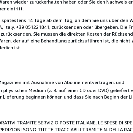
 Waren wieder zurückerhalten haben oder Sie den Nachweis er
r eintritt.
l spätestens 14 Tage ab dem Tag, an dem Sie uns über den W
 Italy, +39 051221841, zurücksenden oder übergeben. Die Fri
n zurücksenden. Sie müssen die direkten Kosten der Rücksen
aren, der auf eine Behandlung zurückzuführen ist, die nicht 
rlich ist.
r Magazinen mit Ausnahme von Abonnementverträgen; und
nem physischen Medium (z. B. auf einer CD oder DVD) geliefert
der Lieferung beginnen können und dass Sie nach Beginn der L
RATIVI TRAMITE SERVIZIO POSTE ITALIANE, LE SPESE DI SP
E SPEDIZIONI SONO TUTTE TRACCIABILI TRAMITE N. DELLA R