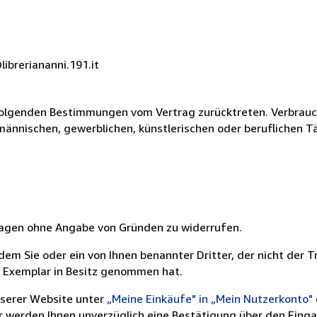
ibreriananni.191.it
olgenden Bestimmungen vom Vertrag zurücktreten. Verbrauche
fmännischen, gewerblichen, künstlerischen oder beruflichen T
 Tagen ohne Angabe von Gründen zu widerrufen.
m Sie oder ein von Ihnen benannter Dritter, der nicht der Tr
e Exemplar in Besitz genommen hat.
nserer Website unter
„Meine Einkäufe" in „Mein Nutzerkonto"
ir werden Ihnen unverzüglich eine Bestätigung über den Eing