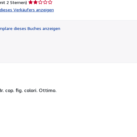
Verkäuferbewertung
mit 2 Sternen)
2
l dieses Verkäufers anzeigen
von
5
Sternen
plare dieses Buches anzeigen
r. cop. fig. colori. Ottimo.