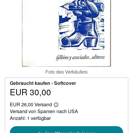
SCHLIESSEN
Foto des Verkäufers
Gebraucht kaufen -
Softcover
EUR 30,00
Preis
EUR
EUR 26,00 Versand
30,00
Weitere
Versand von Spanien nach USA
Informationen
zu
Anzahl: 1 verfügbar
Versandkosten