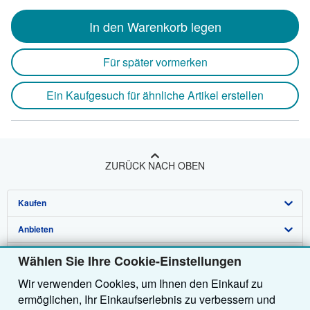
In den Warenkorb legen
Für später vormerken
Ein Kaufgesuch für ähnliche Artikel erstellen
ZURÜCK NACH OBEN
Kaufen
Anbieten
Detailsuche
Über uns
Sammlungen
Verkäufer werden
Wählen Sie Ihre Cookie-Einstellungen
Wir verwenden Cookies, um Ihnen den Einkauf zu
Hilfe
Nutzerkonto
Partnerprogramm
Über uns / Impressum
ermöglichen, Ihr Einkaufserlebnis zu verbessern und
Weitere AbeBooks Unternehmen
Meine Bestellungen
Empfehlen Sie einen Verkäufer
Presse
Hilfebereich