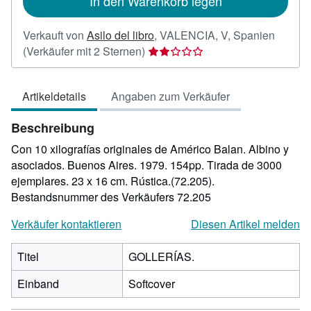
In den Warenkorb legen
Verkauft von
Asilo del libro
,
VALENCIA, V, Spanien
Verkäuferbewertung
(Verkäufer mit 2 Sternen)
2
von
Artikeldetails
Angaben zum Verkäufer
5
Sternen
Beschreibung
Con 10 xilografías originales de Américo Balan. Albino y
asociados. Buenos Aires. 1979. 154pp. Tirada de 3000
ejemplares. 23 x 16 cm. Rústica.(72.205).
Bestandsnummer des Verkäufers 72.205
Verkäufer kontaktieren
Diesen Artikel melden
Titel
GOLLERÍAS.
Einband
Softcover