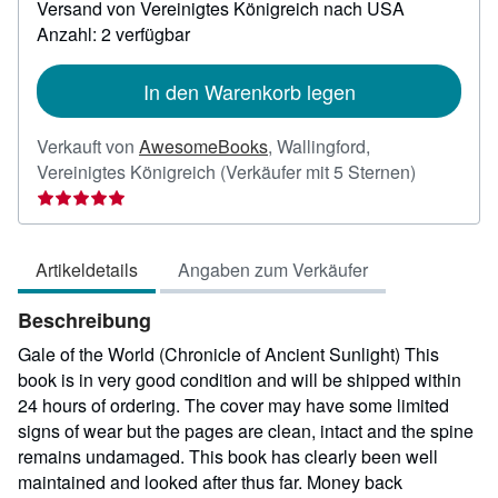
Versand von Vereinigtes Königreich nach USA
Informationen
zu
Anzahl: 2 verfügbar
Versandkosten
In den Warenkorb legen
Verkauft von
AwesomeBooks
,
Wallingford,
Verkäufer
Vereinigtes Königreich
(Verkäufer mit 5 Sternen)
5
von
5
Artikeldetails
Angaben zum Verkäufer
Sternen
Beschreibung
Gale of the World (Chronicle of Ancient Sunlight) This
book is in very good condition and will be shipped within
24 hours of ordering. The cover may have some limited
signs of wear but the pages are clean, intact and the spine
remains undamaged. This book has clearly been well
maintained and looked after thus far. Money back