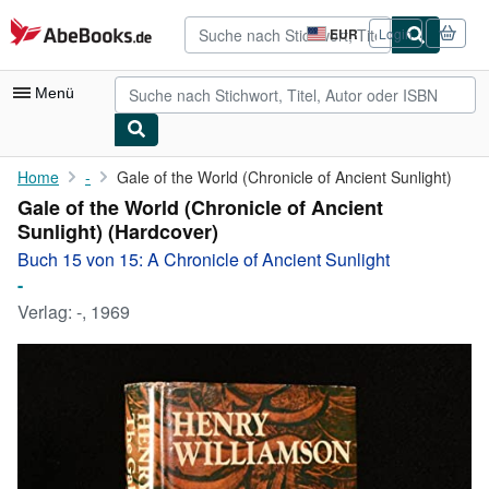
Zum Hauptinhalt
AbeBooks.de
EUR
Login
Seite
der
Einkaufseinstellungen.
Menü
Nutzerkonto
Home
-
Gale of the World (Chronicle of Ancient Sunlight)
Gale of the World (Chronicle of Ancient
Meine Bestellungen
Sunlight) (Hardcover)
Detailsuche
Buch 15 von 15: A Chronicle of Ancient Sunlight
-
Sammlungen
Verlag:
-, 1969
Antiquarische Bücher
Kunst & Sammlerstücke
Verkäufer
Verkäufer werden
Hilfe