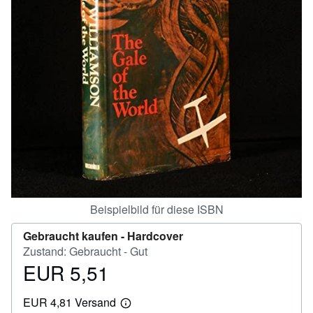
SCHLIESSEN
Beispielbild für diese ISBN
Gebraucht kaufen -
Hardcover
Zustand: Gebraucht - Gut
EUR 5,51
Preis
EUR
EUR 4,81 Versand
5,51
Weitere