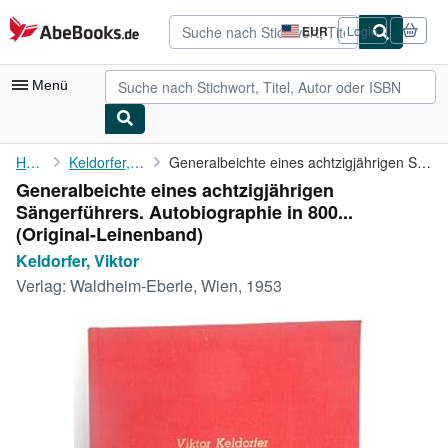
Zum Hauptinhalt
AbeBooks.de
EUR
Login
Seite
der
Einkaufseinstellungen.
Menü
Nutzerkonto
Home
Keldorfer, Viktor
Generalbeichte eines achtzigjährigen Sängerführers. ...
Generalbeichte eines achtzigjährigen
Meine Bestellungen
Sängerführers. Autobiographie in 800...
Detailsuche
(Original-Leinenband)
Keldorfer, Viktor
Sammlungen
Verlag:
Waldheim-Eberle, Wien, 1953
Antiquarische Bücher
Kunst & Sammlerstücke
Verkäufer
Verkäufer werden
Hilfe