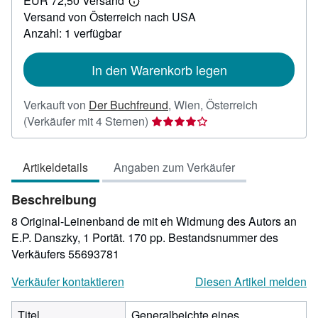
EUR 72,50 Versand
36,00
Weitere
Versand von Österreich nach USA
Informationen
zu
Anzahl: 1 verfügbar
Versandkosten
In den Warenkorb legen
Verkauft von
Der Buchfreund
,
Wien, Österreich
Verkäuferbewertung
(Verkäufer mit 4 Sternen)
4
von
Artikeldetails
Angaben zum Verkäufer
5
Sternen
Beschreibung
8 Original-Leinenband de mit eh Widmung des Autors an
E.P. Danszky, 1 Portät. 170 pp.
Bestandsnummer des
Verkäufers 55693781
Verkäufer kontaktieren
Diesen Artikel melden
Titel
Generalbeichte eines