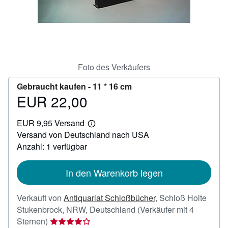
SCHLIESSEN
Foto des Verkäufers
Gebraucht kaufen -
11 * 16 cm
EUR 22,00
Preis
EUR
EUR 9,95 Versand
22,00
Weitere
Versand von Deutschland nach USA
Informationen
zu
Anzahl: 1 verfügbar
Versandkosten
In den Warenkorb legen
Verkauft von
Antiquariat Schloßbücher
,
Schloß Holte
Stukenbrock, NRW, Deutschland
(Verkäufer mit 4
Verkäuferbewertung
Sternen)