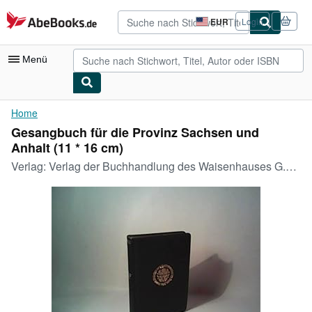
Zum Hauptinhalt
AbeBooks.de
EUR
Login
Seite
der
Einkaufseinstellungen.
Menü
Nutzerkonto
Home
Gesangbuch für die Provinz Sachsen und
Meine Bestellungen
Anhalt (11 * 16 cm)
Detailsuche
Verlag:
Verlag der Buchhandlung des Waisenhauses G.m.b.H Halle-Saale/Berlin, 1938
Sammlungen
Antiquarische Bücher
Kunst & Sammlerstücke
Verkäufer
Verkäufer werden
Hilfe