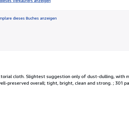
l dieses Verkäufers anzeigen
von
5
Sternen
plare dieses Buches anzeigen
ctorial cloth. Slightest suggestion only of dust-dulling, with 
l-preserved overall; tight, bright, clean and strong. ; 301 pa