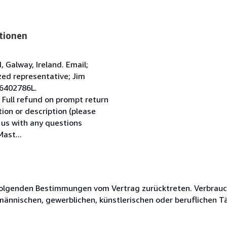
tionen
Galway, Ireland. Email;
ed representative; Jim
 6402786L.
 Full refund on prompt return
tion or description (please
l us with any questions
ast...
olgenden Bestimmungen vom Vertrag zurücktreten. Verbrauche
fmännischen, gewerblichen, künstlerischen oder beruflichen T