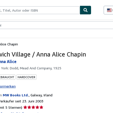
lerstücke
Verkäufer
Verkäufer werden
lice Chapin
ich Village / Anna Alice Chapin
nna Alice
 York: Dodd, Mead And Company, 1925
EBRAUCHT
HARDCOVER
vormerken
on
MW Books Ltd.
,
Galway, Irland
rkäufer seit 23. Juni 2003
Verkäuferbewertung
mit 5 Sternen)
5