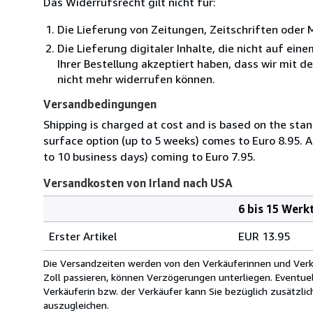
Das Widerrufsrecht gilt nicht für:
Die Lieferung von Zeitungen, Zeitschriften ode
Die Lieferung digitaler Inhalte, die nicht auf ei
Ihrer Bestellung akzeptiert haben, dass wir mit 
nicht mehr widerrufen können.
Versandbedingungen
Shipping is charged at cost and is based on the stan
surface option (up to 5 weeks) comes to Euro 8.95. A
to 10 business days) coming to Euro 7.95.
Versandkosten von Irland nach USA
6 bis 15 Werk
Bestellmenge
Versandkosten
Erster Artikel
EUR 13.95
von
Irland
Die Versandzeiten werden von den Verkäuferinnen und Verkäu
nach
Zoll passieren, können Verzögerungen unterliegen. Eventue
USA
Verkäuferin bzw. der Verkäufer kann Sie bezüglich zusätzli
auszugleichen.