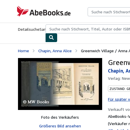
Zum Hauptinhalt
AbeBooks.de
Detailsuche
Sammlungen
Antiquarische Bücher
Kunst & Samm
Home
Chapin, Anna Alice
Greenwich Village / Anna A
Greenw
Chapin, A
Verlag:
New
ZUSTAND: G
Für später 
Verkauft v
AbeBooks-Ve
Foto des Verkäufers
(Verkäufer 
Größeres Bild ansehen