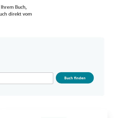
u
 Ihrem Buch,
n
Buch direkt vom
g
e
n
Buch finden