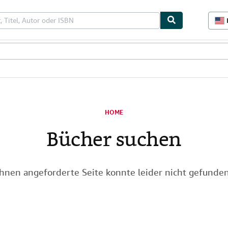
i
erstücke
Verkäufer
Verkäufer werden
i
HOME
Bücher suchen
Ihnen angeforderte Seite konnte leider nicht gefunde
i