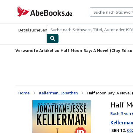
Zum Hauptinhalt
AbeBooks.de
Detailsuche
Sammlungen
Antiquarische Bücher
Kunst & Samm
Verwandte Artikel zu Half Moon Bay: A Novel (Clay Ediso
Home
Kellerman, Jonathan
Half Moon Bay: A Novel (
Half M
Buch 3 von 
Kellerman
ISBN 10:
05