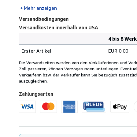
Mehr anzeigen
Versandbedingungen
Versandkosten innerhalb von USA
4 bis 8 Wer
Bestellmenge
Versandkosten
Erster Artikel
EUR 0.00
innerhalb
von
Die Versandzeiten werden von den Verkäuferinnen und Verkäu
USA
Zoll passieren, können Verzögerungen unterliegen. Eventue
Verkäuferin bzw. der Verkäufer kann Sie bezüglich zusätzli
auszugleichen.
Zahlungsarten