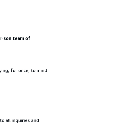
er-son team of
ying, for once, to mind
o all inquiries and