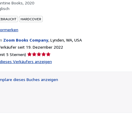
antine Books, 2020
glisch
EBRAUCHT
HARDCOVER
vormerken
on
Zoom Books Company
,
Lynden, WA, USA
erkäufer seit 19. Dezember 2022
Verkäuferbewertung
mit 5 Sternen)
5
l dieses Verkäufers anzeigen
von
5
Sternen
plare dieses Buches anzeigen