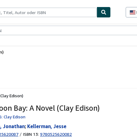
lerstücke
Verkäufer
Verkäufer werden
n)
Clay Edison)
oon Bay: A Novel (Clay Edison)
6: Clay Edison
, Jonathan
;
Kellerman, Jesse
25620087
/
ISBN 13:
9780525620082