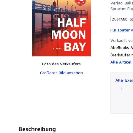
Verlag:
Ball
Sprache:
En
ZUSTAND: G
Für später 
Verkauft v
AbeBooks-V
(Verkäufer 
Alle Artike
Foto des Verkäufers
Größeres Bild ansehen
Alle
Exem
Beschreibung