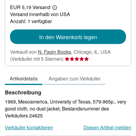
EUR
EUR 5,19 Versand
49,01
Weitere
Versand innerhalb von USA
Informationen
zu
Anzahl: 1 verfügbar
Versandkosten
In den Warenkorb legen
Verkauft von
N. Fagin Books
,
Chicago, IL, USA
Verkäuferbewertung
(Verkäufer mit 5 Sternen)
5
von
Artikeldetails
Angaben zum Verkäufer
5
Sternen
Beschreibung
1969, Mesoamerica, University of Texas, 579-965p., very
good cloth, no dust jacket,
Bestandsnummer des
Verkäufers 24625
Verkäufer kontaktieren
Diesen Artikel melden