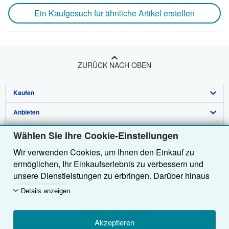
Ein Kaufgesuch für ähnliche Artikel erstellen
ZURÜCK NACH OBEN
Kaufen
Anbieten
Detailsuche
Über uns
Sammlungen
Verkäufer werden
Wählen Sie Ihre Cookie-Einstellungen
Wir verwenden Cookies, um Ihnen den Einkauf zu
Hilfe
Nutzerkonto
Partnerprogramm
Über uns / Impressum
ermöglichen, Ihr Einkaufserlebnis zu verbessern und
Weitere AbeBooks Unternehmen
Meine Bestellungen
Empfehlen Sie einen Verkäufer
Presse
Hilfebereich
unsere Dienstleistungen zu erbringen. Darüber hinaus
verwenden wir Cookies, um nachzuvollziehen, wie
AbeBooks folgen
Warenkorb
Karriere
Kundenservice
AbeBooks.com
Details anzeigen
Kunden unsere Dienste nutzen (z. B. durch die
Erfassung von Website-Besuchen), sodass wir
Datenschutzerklärung
AbeBooks.co.uk
Optimierungen vornehmen können. Sofern Sie
Akzeptieren
Cookie-Einstellungen
AbeBooks.fr