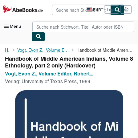
Zum Hauptinhalt
AbeBooks.de
EUR
Login
Seite
der
Einkaufseinstellungen.
Menü
Nutzerkonto
Home
Vogt, Evon Z., Volume Editor, Robert Wauchope General Editor
Handbook of Middle American Indians, Volume 8 Ethnology, part 2 ...
Handbook of Middle American Indians, Volume 8
Meine Bestellungen
Ethnology, part 2 only (Hardcover)
Detailsuche
Vogt, Evon Z., Volume Editor, Robert...
Verlag:
University of Texas Press, 1969
Sammlungen
Antiquarische Bücher
Kunst & Sammlerstücke
Verkäufer
Verkäufer werden
Hilfe