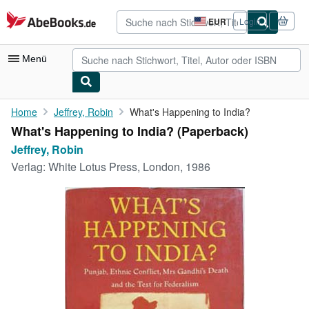
Zum Hauptinhalt
AbeBooks.de
EUR
Login
Seite
der
Einkaufseinstellungen.
Menü
Nutzerkonto
Home
Jeffrey, Robin
What's Happening to India?
What's Happening to India? (Paperback)
Meine Bestellungen
Jeffrey, Robin
Detailsuche
Verlag:
White Lotus Press, London, 1986
Sammlungen
Antiquarische Bücher
Kunst & Sammlerstücke
Verkäufer
Verkäufer werden
Hilfe