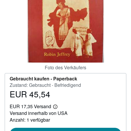
SCHLIESSEN
Foto des Verkäufers
Gebraucht kaufen -
Paperback
Zustand: Gebraucht - Befriedigend
EUR 45,54
Preis
EUR
EUR 17,35 Versand
45,54
Weitere
Versand innerhalb von USA
Informationen
zu
Anzahl: 1 verfügbar
Versandkosten