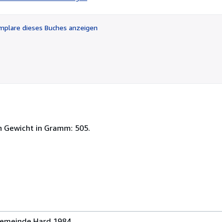
von
5
Sternen
plare dieses Buches anzeigen
h Gewicht in Gramm: 505.
gemeinde Hard 1984