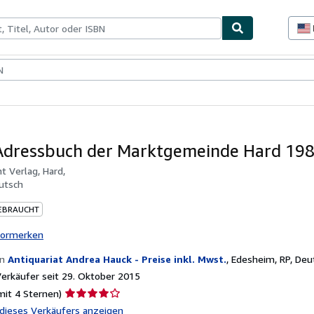
lerstücke
Verkäufer
Verkäufer werden
Adressbuch der Marktgemeinde Hard 19
t Verlag, Hard,
utsch
EBRAUCHT
vormerken
on
Antiquariat Andrea Hauck - Preise inkl. Mwst.
,
Edesheim, RP, Deu
rkäufer seit 29. Oktober 2015
Verkäuferbewertung
mit 4 Sternen)
4
l dieses Verkäufers anzeigen