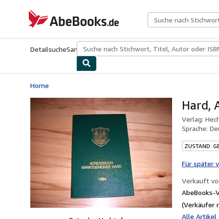
Zum Hauptinhalt
AbeBooks.de
Detailsuche
Sammlungen
Antiquarische Bücher
Kunst & Samm
Home
Hard, 
Verlag:
Hech
Sprache:
De
ZUSTAND: G
Für später 
Verkauft v
AbeBooks-Ve
(Verkäufer 
Alle Artike