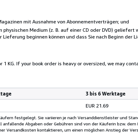
r Magazinen mit Ausnahme von Abonnementverträgen; und
nem physischen Medium (z. B. auf einer CD oder DVD) geliefert
der Lieferung beginnen können und dass Sie nach Beginn der L
r 1 KG. If your book order is heavy or oversized, we may cont
ktage
3 bis 6 Werktage
EUR 21.69
fern festgelegt. Sie variieren je nach Versanddienstleister und Stan
ll anfallende Abgaben oder Gebühren sind von der Käuferin bzw. dem K
cher Versandkosten kontaktieren, um einen möglichen Anstieg der Vers