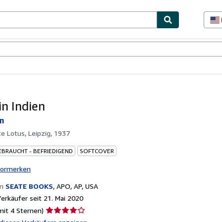
lerstücke
Verkäufer
Verkäufer werden
in Indien
in
e Lotus, Leipzig, 1937
EBRAUCHT - BEFRIEDIGEND
SOFTCOVER
vormerken
on
SEATE BOOKS
,
APO, AP, USA
rkäufer seit 21. Mai 2020
Verkäuferbewertung
mit 4 Sternen)
4