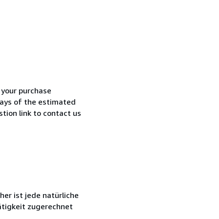
h your purchase
 days of the estimated
tion link to contact us
r ist jede natürliche
ätigkeit zugerechnet