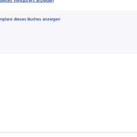
l dieses Verkäufers anzeigen
von
5
Sternen
plare dieses Buches anzeigen