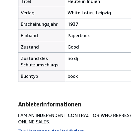
Titel
Heute in Indien
Verlag
White Lotus, Leipzig
Erscheinungsjahr
1937
Einband
Paperback
Zustand
Good
Zustand des
no dj
Schutzumschlags
Buchtyp
book
Anbieterinformationen
I AM AN INDEPENDENT CONTRACTOR WHO REPRESEN
ONLINE SALES.
Zur Homepage des Verkäufers