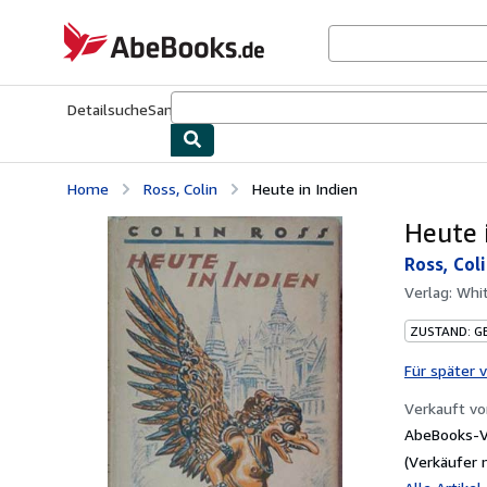
Zum Hauptinhalt
AbeBooks.de
Detailsuche
Sammlungen
Antiquarische Bücher
Kunst & Samm
Home
Ross, Colin
Heute in Indien
Heute 
Ross, Col
Verlag:
Whit
ZUSTAND: G
Für später 
Verkauft v
AbeBooks-Ve
(Verkäufer 