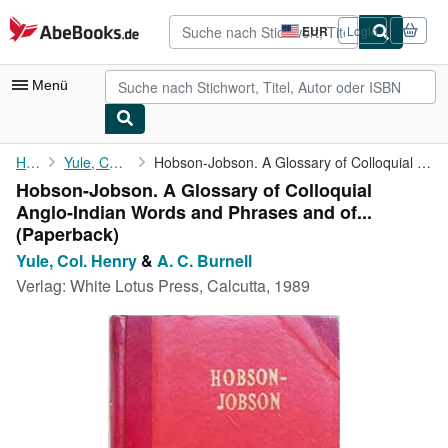
Zum Hauptinhalt
AbeBooks.de
EUR
Login
Seite
der
Einkaufseinstellungen.
Menü
Nutzerkonto
Home
Yule, Col. Henry
Hobson-Jobson. A Glossary of Colloquial Anglo-Indian Words and ...
Hobson-Jobson. A Glossary of Colloquial
Meine Bestellungen
Anglo-Indian Words and Phrases and of...
Detailsuche
(Paperback)
Yule, Col. Henry
&
A. C. Burnell
Sammlungen
Verlag:
White Lotus Press, Calcutta, 1989
Antiquarische Bücher
Kunst & Sammlerstücke
Verkäufer
Verkäufer werden
Hilfe