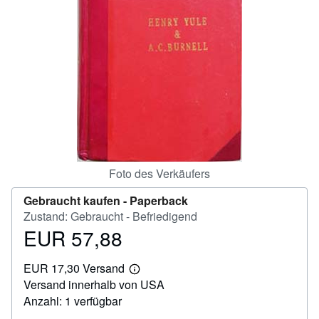
SCHLIESSEN
Foto des Verkäufers
Gebraucht kaufen -
Paperback
Zustand: Gebraucht - Befriedigend
EUR 57,88
Preis
EUR
EUR 17,30 Versand
57,88
Weitere
Versand innerhalb von USA
Informationen
zu
Anzahl: 1 verfügbar
Versandkosten