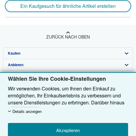
Ein Kaufgesuch für ähnliche Artikel erstellen
ZURÜCK NACH OBEN
Kaufen
Anbieten
Detailsuche
Über uns
Sammlungen
Verkäufer werden
Wählen Sie Ihre Cookie-Einstellungen
Wir verwenden Cookies, um Ihnen den Einkauf zu
Hilfe
Nutzerkonto
Partnerprogramm
Über uns / Impressum
ermöglichen, Ihr Einkaufserlebnis zu verbessern und
Weitere AbeBooks Unternehmen
Meine Bestellungen
Empfehlen Sie einen Verkäufer
Presse
Hilfebereich
unsere Dienstleistungen zu erbringen. Darüber hinaus
verwenden wir Cookies, um nachzuvollziehen, wie
AbeBooks folgen
Warenkorb
Karriere
Kundenservice
AbeBooks.com
Details anzeigen
Kunden unsere Dienste nutzen (z. B. durch die
Erfassung von Website-Besuchen), sodass wir
Datenschutzerklärung
AbeBooks.co.uk
Optimierungen vornehmen können. Sofern Sie
Akzeptieren
Cookie-Einstellungen
AbeBooks.fr