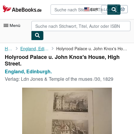
Zum Hauptinhalt
AbeBooks.de
EUR
Login
Seite
der
Einkaufseinstellungen.
Menü
Nutzerkonto
Home
England, Edinburgh.
Holyrood Palace u. John Knox's House, High Street.
Holyrood Palace u. John Knox's House, High
Meine Bestellungen
Street.
Detailsuche
England, Edinburgh.
Verlag:
Ldn Jones & Temple of the muses /30, 1829
Sammlungen
Antiquarische Bücher
Kunst & Sammlerstücke
Verkäufer
Verkäufer werden
Hilfe