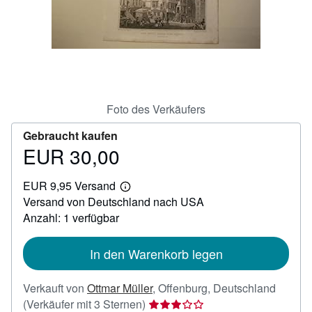
SCHLIESSEN
Foto des Verkäufers
Gebraucht kaufen
EUR 30,00
Preis
EUR
EUR 9,95 Versand
30,00
Weitere
Versand von Deutschland nach USA
Informationen
zu
Anzahl: 1 verfügbar
Versandkosten
In den Warenkorb legen
Verkauft von
Ottmar Müller
,
Offenburg, Deutschland
Verkäuferbewertung
(Verkäufer mit 3 Sternen)