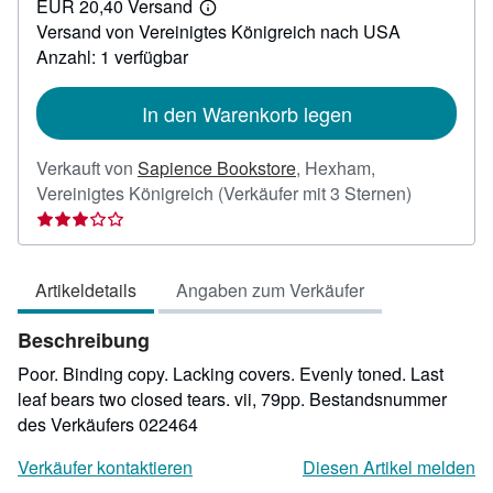
EUR 20,40 Versand
64,82
Weitere
Versand von Vereinigtes Königreich nach USA
Informationen
zu
Anzahl: 1 verfügbar
Versandkosten
In den Warenkorb legen
Verkauft von
Sapience Bookstore
,
Hexham,
Verkäufer
Vereinigtes Königreich
(Verkäufer mit 3 Sternen)
3
von
5
Artikeldetails
Angaben zum Verkäufer
Sternen
Beschreibung
Poor. Binding copy. Lacking covers. Evenly toned. Last
leaf bears two closed tears. vii, 79pp.
Bestandsnummer
des Verkäufers 022464
Verkäufer kontaktieren
Diesen Artikel melden