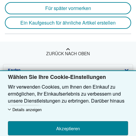
Für später vormerken
Ein Kaufgesuch für ähnliche Artikel erstellen
ZURÜCK NACH OBEN
Kaufen
Wählen Sie Ihre Cookie-Einstellungen
Anbieten
Detailsuche
Wir verwenden Cookies, um Ihnen den Einkauf zu
ermöglichen, Ihr Einkaufserlebnis zu verbessern und
Über uns
Sammlungen
Verkäufer werden
unsere Dienstleistungen zu erbringen. Darüber hinaus
Hilfe
Nutzerkonto
Partnerprogramm
Über uns / Impressum
verwenden wir Cookies, um nachzuvollziehen, wie
Details anzeigen
Kunden unsere Dienste nutzen (z. B. durch die
Weitere AbeBooks Unternehmen
Meine Bestellungen
Empfehlen Sie einen Verkäufer
Presse
Hilfebereich
Erfassung von Website-Besuchen), sodass wir
AbeBooks folgen
Optimierungen vornehmen können. Sofern Sie
Warenkorb
Karriere
Kundenservice
AbeBooks.com
Akzeptieren
zustimmen, setzen wir auch Cookies von Drittanbietern