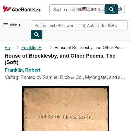
Zum Hauptinhalt
AbeBooks.de
EUR
Login
Seite
der
Einkaufseinstellungen.
Menü
Nutzerkonto
Home
Franklin, Robert
House of Brocklesby, and Other Poems, The
House of Brocklesby, and Other Poems, The
Meine Bestellungen
(Soft)
Detailsuche
Franklin, Robert
Verlag:
Printed by Samuel Dibb & Co., Mytongate, and sold by William Stephenson, Lowgate., 1844
Sammlungen
Antiquarische Bücher
Kunst & Sammlerstücke
Verkäufer
Verkäufer werden
Hilfe