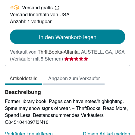
EUR
Versand gratis
34,73
Weitere
Versand innerhalb von USA
Informationen
zu
Anzahl: 1 verfügbar
Versandkosten
In den Warenkorb legen
Verkauft von
ThriftBooks-Atlanta
,
AUSTELL, GA, USA
Verkäuferbewertung
(Verkäufer mit 5 Sternen)
5
von
Artikeldetails
Angaben zum Verkäufer
5
Sternen
Beschreibung
Former library book; Pages can have notes/highlighting.
Spine may show signs of wear. ~ ThriftBooks: Read More,
Spend Less.
Bestandsnummer des Verkäufers
G0451041097I3N10
Verkäufer kontaktieren
Diesen Artikel melden