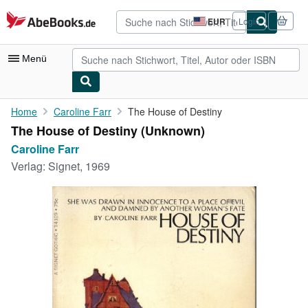
Zum Hauptinhalt
AbeBooks.de
EUR
Login
Seite
der
Einkaufseinstellungen.
Menü
Nutzerkonto
Home
Caroline Farr
The House of Destiny
The House of Destiny (Unknown)
Meine Bestellungen
Caroline Farr
Detailsuche
Verlag:
Signet, 1969
Sammlungen
Antiquarische Bücher
Kunst & Sammlerstücke
Verkäufer
Verkäufer werden
Hilfe