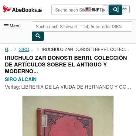
Zum Hauptinhalt
AbeBooks.de
EUR
Login
Seite
der
Einkaufseinstellungen.
Menü
Nutzerkonto
Home
SIRO ALCAIN
IRUCHULO ZAR DONOSTI BERRI. COLECCIÓN DE ARTÍCULOS SOBRE EL ...
IRUCHULO ZAR DONOSTI BERRI. COLECCIÓN
Meine Bestellungen
DE ARTÍCULOS SOBRE EL ANTIGUO Y
Detailsuche
MODERNO...
SIRO ALCAIN
Sammlungen
Verlag:
LIBRERIA DE LA VIUDA DE HERNANDO Y COMPAÑÍA, MADRID, 1896
Antiquarische Bücher
Kunst & Sammlerstücke
Verkäufer
Verkäufer werden
Hilfe