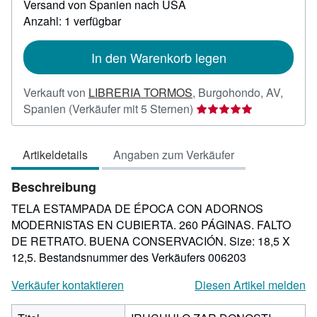
Versand von Spanien nach USA
Informationen
zu
Anzahl: 1 verfügbar
Versandkosten
In den Warenkorb legen
Verkauft von
LIBRERIA TORMOS
,
Burgohondo, AV,
Verkäuferbewertung
Spanien
(Verkäufer mit 5 Sternen)
5
von
Artikeldetails
Angaben zum Verkäufer
5
Sternen
Beschreibung
TELA ESTAMPADA DE ÉPOCA CON ADORNOS
MODERNISTAS EN CUBIERTA. 260 PÁGINAS. FALTO
DE RETRATO. BUENA CONSERVACIÓN. Size: 18,5 X
12,5.
Bestandsnummer des Verkäufers 006203
Verkäufer kontaktieren
Diesen Artikel melden