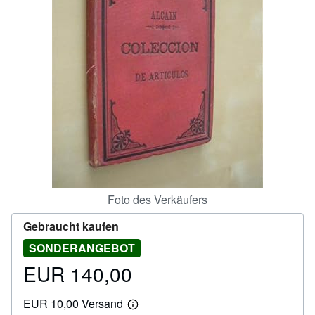
SCHLIESSEN
Foto des Verkäufers
Gebraucht kaufen
SONDERANGEBOT
EUR 140,00
Preis
EUR
EUR 10,00 Versand
140,00
Weitere