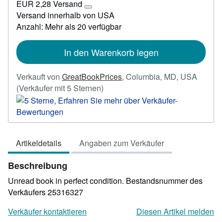
EUR 2,28 Versand
301,89
Weitere
Versand innerhalb von USA
Informationen
Anzahl: Mehr als 20 verfügbar
zu
Versandkosten
In den Warenkorb legen
Verkauft von
GreatBookPrices
,
Columbia, MD, USA
Verkäuferbewertung
(Verkäufer mit 5 Sternen)
5
von
5
Sternen
Artikeldetails
Angaben zum Verkäufer
Beschreibung
Unread book in perfect condition.
Bestandsnummer des
Verkäufers 25316327
Verkäufer kontaktieren
Diesen Artikel melden