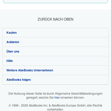
ZURÜCK NACH OBEN
Kaufen
Anbieten
Detailsuche
Über uns
Sammlungen
Verkäufer werden
Hilfe
Nutzerkonto
Partnerprogramm
Über uns / Impressum
Weitere AbeBooks Unternehmen
Meine Bestellungen
Empfehlen Sie einen Verkäufer
Presse
Hilfebereich
AbeBooks folgen
Warenkorb
Karriere
Kundenservice
AbeBooks.com
Datenschutzerklärung
AbeBooks.co.uk
Die Nutzung dieser Seite ist durch Allgemeine Geschäftsbedingungen
geregelt, welche Sie
hier
einsehen können.
Cookie-Einstellungen
AbeBooks.fr
© 1996 - 2026 AbeBooks Inc. & AbeBooks Europe GmbH, alle Rechte
Cookie-Hinweis
AbeBooks.it
vorbehalten.