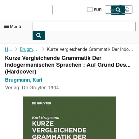
Zum Hauptinhalt
AbeBooks.de
EUR
Login
Seite
der
Einkaufseinstellungen.
Menü
Nutzerkonto
Home
Brugmann, Karl
Kurze Vergleichende Grammatik Der Indogermanischen Sprachen : ...
Kurze Vergleichende Grammatik Der
Meine Bestellungen
Indogermanischen Sprachen : Auf Grund Des...
Logout
(Hardcover)
Brugmann, Karl
Detailsuche
Verlag:
De Gruyter, 1904
Sammlungen
Antiquarische Bücher
Kunst & Sammlerstücke
Verkäufer
Verkäufer werden