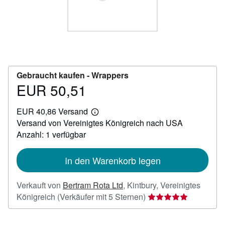
SCHLIESSEN
Gebraucht kaufen -
Wrappers
EUR 50,51
Preis
EUR
EUR 40,86 Versand
50,51
Weitere
Versand von Vereinigtes Königreich nach USA
Informationen
zu
Anzahl: 1 verfügbar
Versandkosten
In den Warenkorb legen
Verkauft von
Bertram Rota Ltd
,
Kintbury, Vereinigtes
Verkäuferbewertung
Königreich
(Verkäufer mit 5 Sternen)
5
von