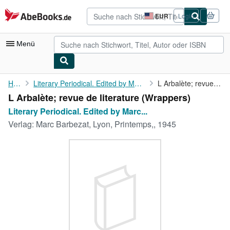
Zum Hauptinhalt
AbeBooks.de
EUR
Login
Seite
der
Einkaufseinstellungen.
Menü
Nutzerkonto
Home
Literary Periodical. Edited by Marc Barbezat. No. 10
L Arbalète; revue de literature
L Arbalète; revue de literature (Wrappers)
Meine Bestellungen
Literary Periodical. Edited by Marc...
Detailsuche
Verlag:
Marc Barbezat, Lyon, Printemps,, 1945
Sammlungen
Antiquarische Bücher
Kunst & Sammlerstücke
Verkäufer
Verkäufer werden
Hilfe