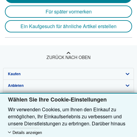
Für später vormerken
Ein Kaufgesuch für ähnliche Artikel erstellen
ZURÜCK NACH OBEN
Kaufen
Anbieten
Detailsuche
Über uns
Sammlungen
Verkäufer werden
Wählen Sie Ihre Cookie-Einstellungen
Wir verwenden Cookies, um Ihnen den Einkauf zu
Hilfe
Nutzerkonto
Partnerprogramm
Über uns / Impressum
ermöglichen, Ihr Einkaufserlebnis zu verbessern und
Weitere AbeBooks Unternehmen
Meine Bestellungen
Empfehlen Sie einen Verkäufer
Presse
Hilfebereich
unsere Dienstleistungen zu erbringen. Darüber hinaus
verwenden wir Cookies, um nachzuvollziehen, wie
AbeBooks folgen
Warenkorb
Karriere
Kundenservice
AbeBooks.com
Details anzeigen