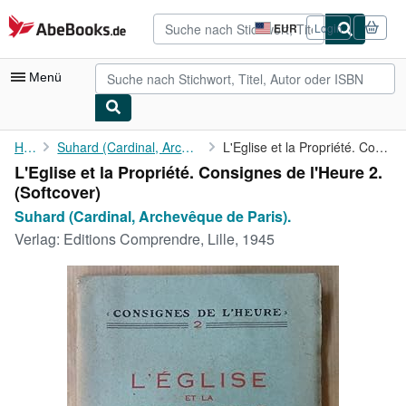
Zum Hauptinhalt
AbeBooks.de
EUR
Login
Seite
der
Einkaufseinstellungen.
Menü
Nutzerkonto
Home
Suhard (Cardinal, Archevêque de Paris).
L'Eglise et la Propriété. Consignes de l'Heure 2.
L'Eglise et la Propriété. Consignes de l'Heure 2.
Meine Bestellungen
(Softcover)
Detailsuche
Suhard (Cardinal, Archevêque de Paris).
Verlag:
Editions Comprendre, Lille, 1945
Sammlungen
Antiquarische Bücher
Kunst & Sammlerstücke
Verkäufer
Verkäufer werden
Hilfe