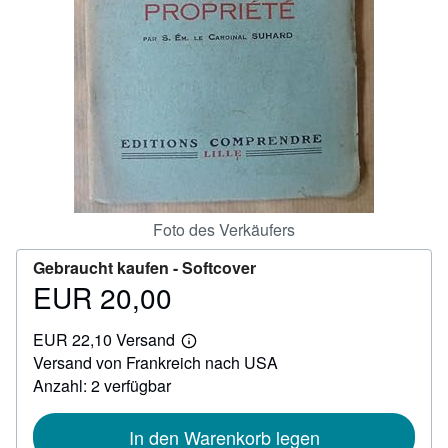
SCHLIESSEN
Foto des Verkäufers
Gebraucht kaufen -
Softcover
EUR 20,00
Preis
EUR
EUR 22,10 Versand
20,00
Weitere
Versand von Frankreich nach USA
Informationen
zu
Anzahl: 2 verfügbar
Versandkosten
In den Warenkorb legen